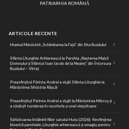
PATRIARHIA ROMÂNĂ
ARTICOLE RECENTE
Hramul Mănăstirii „Schimbarea la Față” din Sita Buzăului
Sfânta Liturghie Arhierească la Parohia „Nașterea Maicii
Domnului și Sfântul Ioan Iacob de la Neamț” din Întorsura
Buzăului – Vîrtej
Preasfințitul Părinte Andrei a slujit Sfânta Liturghie la
Mănăstirea Sihăstria Râșcăi
Preasfințitul Părinte Andrei a slujit la Mănăstirea Mărcuș și
a săvârșit tunderea în rasoforie a unei viețuitoare
Sărbătoarea întâlnirii fiilor satului Huta (2026): Resfințirea
bisericii parohiale, Liturghie arhierească și omagiu pentru