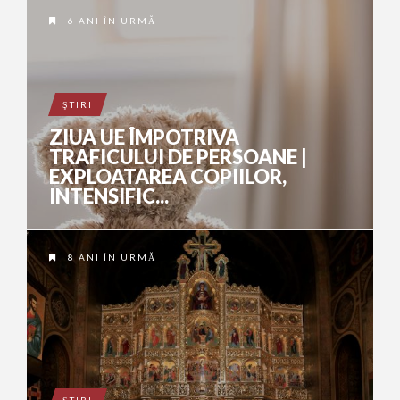
6 ANI ÎN URMĂ
ŞTIRI
ZIUA UE ÎMPOTRIVA
TRAFICULUI DE PERSOANE |
EXPLOATAREA COPIILOR,
INTENSIFIC...
8 ANI ÎN URMĂ