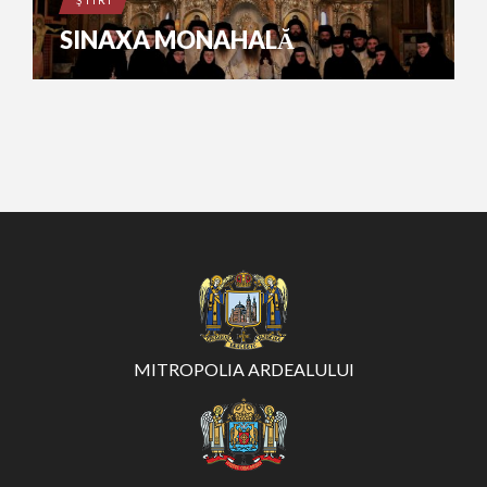
ŞTIRI
SINAXA MONAHALĂ
MITROPOLIA ARDEALULUI