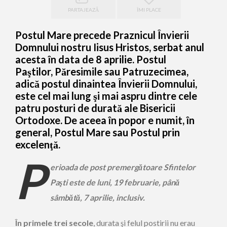
PARTAJEAZĂ
ÎMI PLACE
Postul Mare precede Praznicul Învierii
Domnului nostru Iisus Hristos, serbat anul
acesta în data de 8 aprilie. Postul
Paştilor, Păresimile sau Patruzecimea,
adică postul dinaintea Învierii Domnului,
este cel mai lung şi mai aspru dintre cele
patru posturi de durată ale Bisericii
Ortodoxe. De aceea în popor e numit, în
general, Postul Mare sau Postul prin
excelenţă.
P
erioada de post premergătoare Sfintelor
Paşti este de luni, 19 februarie, până
sâmbătă, 7 aprilie, inclusiv.
În primele trei secole
, durata şi felul postirii nu erau