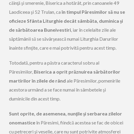
căinţă şi smerenie, Biserica a hotărât, prin canoanele 49
Laodiceea şi 52 Trulan, ca
în timpul Păresimilor să nu se
oficieze Sfânta Liturghie decât sâmbăta, duminica şi
de sărbătoarea Buneivestiri
, iar în celelalte zile ale
săptămânii să se săvârşească numai Liturghia Darurilor
înainte sfinţite, care e mai potrivită pentru acest timp.
Totodată, pentru a păstra caracterul sobru al
Păresimilor,
Biserica a oprit prăznuirea sărbătorilor
martirilor în zilele de rând
ale Păresimilor, pomenirile
acestora urmând a se face numai în sâmbetele şi
duminicile din acest timp.
Sunt oprite, de asemenea, nunţile şi serbarea zilelor
onomastice
în Păresimi, fiindcă acestea se fac de obicei
cu petreceri şi veselie, care nu sunt potrivite atmosferei