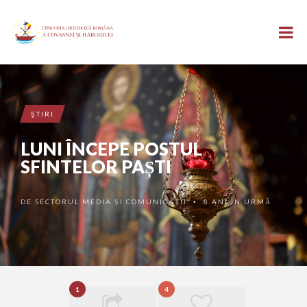
ŞTIRI
LUNI ÎNCEPE POSTUL
SFINTELOR PAȘTI
DE
SECTORUL MEDIA ȘI COMUNICAȚII
8 ANI ÎN URMĂ
•
1
4