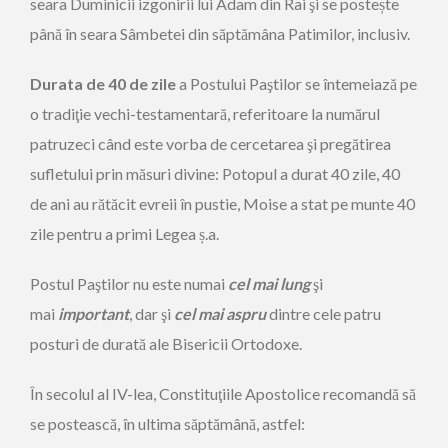
seara Duminicii izgonirii lui Adam din Rai şi se postește
până în seara Sâmbetei din săptămâna Patimilor, inclusiv.
Durata de 40 de zile
a Postului Paştilor se întemeiază pe
o tradiţie vechi-testamentară, referitoare la numărul
patruzeci când este vorba de cercetarea şi pregătirea
sufletului prin măsuri divine: Potopul a durat 40 zile, 40
de ani au rătăcit evreii în pustie, Moise a stat pe munte 40
zile pentru a primi Legea ș.a.
Postul Paştilor nu este numai
cel mai lung
şi
mai
important
, dar şi
cel mai aspru
dintre cele patru
posturi de durată ale Bisericii Ortodoxe.
În secolul al IV-lea, Constituţiile Apostolice recomandă să
se postească, în ultima săptămână, astfel: