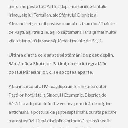
uniforme peste tot. Astfel, după mărturiile Sfântului
Irineu, ale lui Tertulian, ale Sfântului Dionisie al
Alexandriei ş.a., unii posteau numai o zi sau două înainte
de Paşti, alţii trei zile, alţii o săptămână, iar alţii mai multe
zile, chiar până la şase săptămâni înainte de Paşti.
Ultima dintre cele şapte săptămâni de post deplin,
Săptămâna Sfintelor Patimi, nu era integrată în
postul Păresimilor, ci se socotea aparte.
Abia
în secolul al IV-lea
, după uniformizarea datei
Paştilor, hotărâtă la Sinodul I Ecumenic, Biserica de
Răsărit a adoptat definitiv vechea practică, de origine
antiohiană, a postului de şapte săptămâni, durată pe care
o are şi astăzi. După disciplina ortodoxă, se lasă sec în