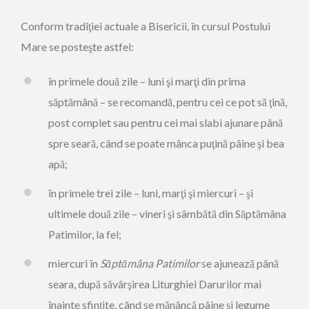
Conform tradiţiei actuale a Bisericii, în cursul Postului
Mare se posteşte astfel:
în primele două zile – luni şi marţi din prima
săptămână – se recomandă, pentru cei ce pot să ţină,
post complet sau pentru cei mai slabi ajunare până
spre seară, când se poate mânca puţină pâine şi bea
apă;
în primele trei zile – luni, marţi şi miercuri – şi
ultimele două zile – vineri şi sâmbătă din Săptămâna
Patimilor, la fel;
miercuri în
Săptămâna Patimilor
se ajunează până
seara, după săvârşirea Liturghiei Darurilor mai
înainte sfinţite, când se mănâncă pâine şi legume