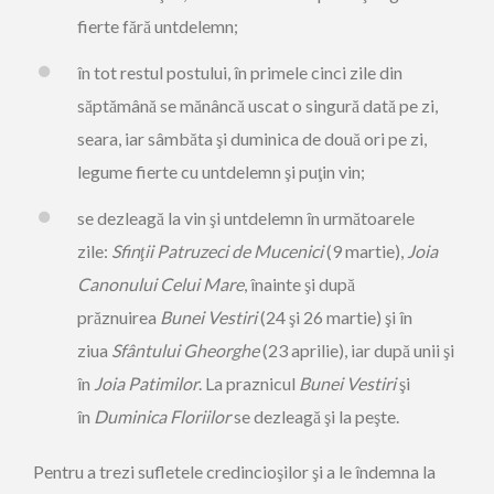
fierte fără untdelemn;
în tot restul postului, în primele cinci zile din
săptămână se mănâncă uscat o singură dată pe zi,
seara, iar sâmbăta şi duminica de două ori pe zi,
legume fierte cu untdelemn şi puţin vin;
se dezleagă la vin şi untdelemn în următoarele
zile:
Sfinţii Patruzeci de Mucenici
(9 martie),
Joia
Canonului Celui Mare
, înainte şi după
prăznuirea
Bunei Vestiri
(24 şi 26 martie) şi în
ziua
Sfântului Gheorghe
(23 aprilie), iar după unii şi
în
Joia Patimilor
. La praznicul
Bunei Vestiri
şi
în
Duminica Floriilor
se dezleagă şi la peşte.
Pentru a trezi sufletele credincioşilor şi a le îndemna la