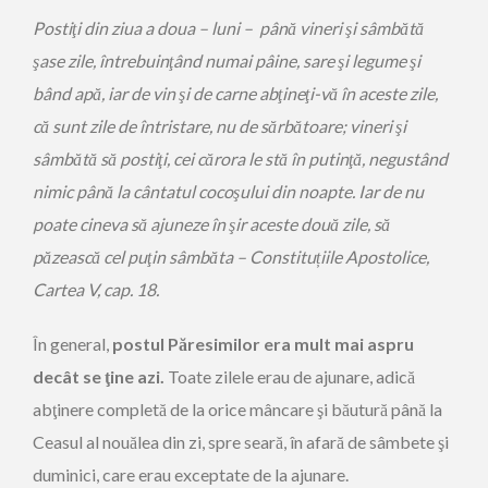
Postiţi din ziua a doua – luni – până vineri şi sâmbătă
şase zile, întrebuinţând numai pâine, sare şi legume şi
bând apă, iar de vin şi de carne abţineţi-vă în aceste zile,
că sunt zile de întristare, nu de sărbătoare; vineri şi
sâmbătă să postiţi, cei cărora le stă în putinţă, negustând
nimic până la cântatul cocoşului din noapte. Iar de nu
poate cineva să ajuneze în şir aceste două zile, să
păzească cel puţin sâmbăta – Constituțiile Apostolice,
Cartea V, cap. 18.
În general,
postul Păresimilor era mult mai aspru
decât se ţine azi.
Toate zilele erau de ajunare, adică
abţinere completă de la orice mâncare şi băutură până la
Ceasul al nouălea din zi, spre seară, în afară de sâmbete şi
duminici, care erau exceptate de la ajunare.