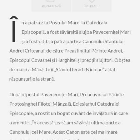
PARTAJEAZĂ
ÎMI PLACE
Î
n a patra zi a Postului Mare, la Catedrala
Episcopală, a fost săvârșită slujba Pavecerniței Mari
și a fost citită a patra parte a Canonului Sfântului
Andrei Criteanul, de către Preasfințitul Părinte Andrei,
Episcopul Covasnei și Harghitei și preoții slujitori. Obștea
de maici a Mănăstirii „Sfântul Ierarh Nicolae” a dat
răspunsurile la strană.
După otpustul Pavecerniței Mari, Preacuviosul Părinte
Protosinghel Filotei Mânzală, Eclesiarhul Catedralei
Episcopale, a rostit un bogat cuvânt de învățătură în care
a amintit: „În această seară am săvârșit ultima parte a
Canonului cel Mare. Acest Canon este cel mai mare