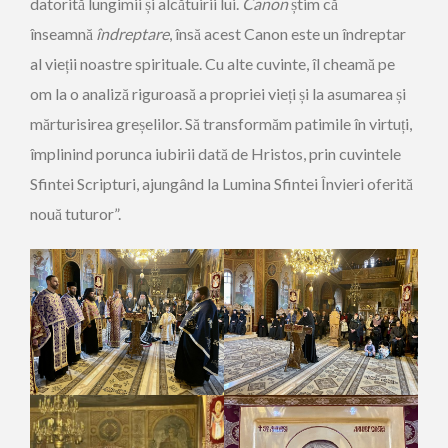
datorită lungimii și alcătuirii lui.
Canon
știm că
înseamnă
îndreptare
, însă acest Canon este un îndreptar
al vieții noastre spirituale. Cu alte cuvinte, îl cheamă pe
om la o analiză riguroasă a propriei vieți și la asumarea și
mărturisirea greșelilor. Să transformăm patimile în virtuți,
împlinind porunca iubirii dată de Hristos, prin cuvintele
Sfintei Scripturi, ajungând la Lumina Sfintei Învieri oferită
nouă tuturor”.