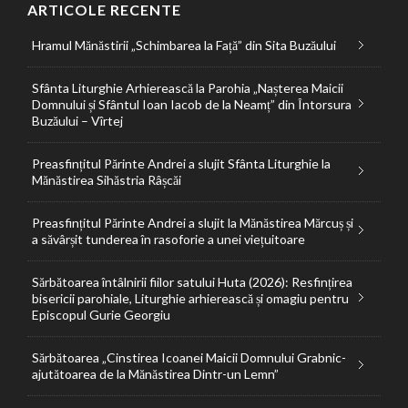
ARTICOLE RECENTE
Hramul Mănăstirii „Schimbarea la Față” din Sita Buzăului
Sfânta Liturghie Arhierească la Parohia „Nașterea Maicii
Domnului și Sfântul Ioan Iacob de la Neamț” din Întorsura
Buzăului – Vîrtej
Preasfințitul Părinte Andrei a slujit Sfânta Liturghie la
Mănăstirea Sihăstria Râșcăi
Preasfințitul Părinte Andrei a slujit la Mănăstirea Mărcuș și
a săvârșit tunderea în rasoforie a unei viețuitoare
Sărbătoarea întâlnirii fiilor satului Huta (2026): Resfințirea
bisericii parohiale, Liturghie arhierească și omagiu pentru
Episcopul Gurie Georgiu
Sărbătoarea „Cinstirea Icoanei Maicii Domnului Grabnic-
ajutătoarea de la Mănăstirea Dintr-un Lemn”