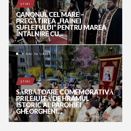
ŞTIRI
CANONUL CEL MARE –
PREGĂTIREA „HAINEI
SUFLETULUI” PENTRU MAREA
ÎNTÂLNIRE CU...
8 ANI ÎN URMĂ
ŞTIRI
SĂRBĂTOARE COMEMORATIVĂ
PRILEJUITĂ DE HRAMUL
ISTORIC AL PAROHIEI
GHEORGHENI...