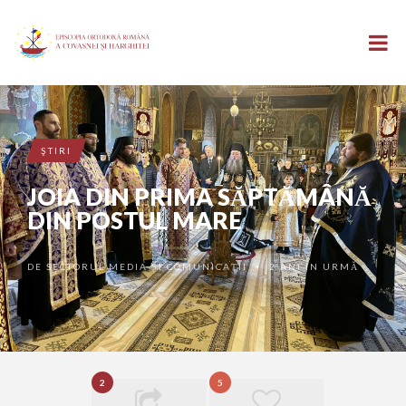
ŞTIRI
JOIA DIN PRIMA SĂPTĂMÂNĂ
DIN POSTUL MARE
DE
SECTORUL MEDIA ȘI COMUNICAȚII
2 ANI ÎN URMĂ
•
2
5