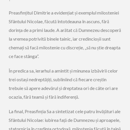
Preasfințitul Dimitrie a evidențiat și exemplul milosteniei
Sfântului Nicolae, făcută întotdeauna în ascuns, fără
dorința de a primi laude. A arătat că Dumnezeu descoperă
la vremea potrivită binele tainic, iar credincioșii sunt
chemați să facă milostenie cu discreție, „să nu știe dreapta
ce face stânga”.
În predica sa, ierarhul a amintit și minunea izbăvirii celor
trei ostași nedreptățiți, subliniind că fiecare creștin
trebuie să apere adevărul și dreptatea ori de câte ori are
ocazia, fără teamă și fără indiferență.
La final, Preasfinția Sa a sintetizat cele patru învățături ale
Sfântului Nicolae: iubirea față de Dumnezeu și aproapele,
statornicia în credința ortodoxă, milostenia făcută în taină