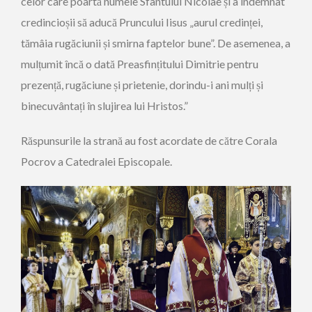
celor care poartă numele Sfântului Nicolae și a îndemnat
credincioșii să aducă Pruncului Iisus „aurul credinței,
tămâia rugăciunii și smirna faptelor bune”. De asemenea, a
mulțumit încă o dată Preasfințitului Dimitrie pentru
prezență, rugăciune și prietenie, dorindu-i ani mulți și
binecuvântați în slujirea lui Hristos.”
Răspunsurile la strană au fost acordate de către Corala
Pocrov a Catedralei Episcopale.