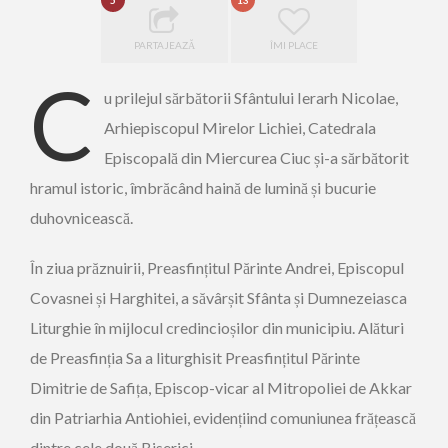
5
13
PARTAJEAZĂ
ÎMI PLACE
C
u prilejul sărbătorii Sfântului Ierarh Nicolae,
Arhiepiscopul Mirelor Lichiei, Catedrala
Episcopală din Miercurea Ciuc și-a sărbătorit
hramul istoric, îmbrăcând haină de lumină și bucurie
duhovnicească.
În ziua prăznuirii, Preasfințitul Părinte Andrei, Episcopul
Covasnei și Harghitei, a săvârșit Sfânta și Dumnezeiasca
Liturghie în mijlocul credincioșilor din municipiu. Alături
de Preasfinția Sa a liturghisit Preasfințitul Părinte
Dimitrie de Safița, Episcop-vicar al Mitropoliei de Akkar
din Patriarhia Antiohiei, evidențiind comuniunea frățească
dintre cele două Biserici.