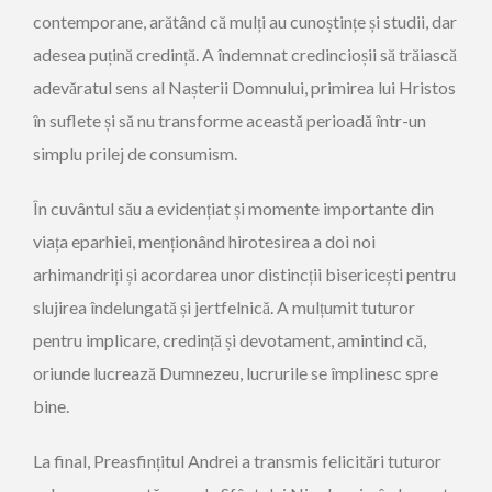
contemporane, arătând că mulți au cunoștințe și studii, dar
adesea puțină credință. A îndemnat credincioșii să trăiască
adevăratul sens al Nașterii Domnului, primirea lui Hristos
în suflete și să nu transforme această perioadă într-un
simplu prilej de consumism.
În cuvântul său a evidențiat și momente importante din
viața eparhiei, menționând hirotesirea a doi noi
arhimandriți și acordarea unor distincții bisericești pentru
slujirea îndelungată și jertfelnică. A mulțumit tuturor
pentru implicare, credință și devotament, amintind că,
oriunde lucrează Dumnezeu, lucrurile se împlinesc spre
bine.
La final, Preasfințitul Andrei a transmis felicitări tuturor