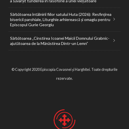
a săvârșit tunderea în rasoforie a unei viețuitoare
Sărbătoarea întâlnirii fiilor satului Huta (2026): Resfințirea
bisericii parohiale, Liturghie arhierească și omagiu pentru
Episcopul Gurie Georgiu
Sărbătoarea „Cinstirea Icoanei Maicii Domnului Grabnic-
ajutătoarea de la Mănăstirea Dintr-un Lemn”
© Copyright 2020 Episcopia Covasnei și Harghitei. Toate drepturile
rezervate.