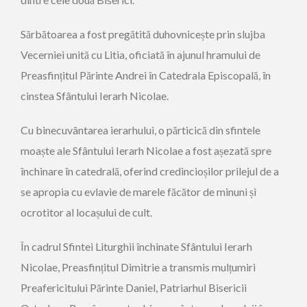
Sărbătoarea a fost pregătită duhovnicește prin slujba
Vecerniei unită cu Litia, oficiată în ajunul hramului de
Preasfințitul Părinte Andrei în Catedrala Episcopală, în
cinstea Sfântului Ierarh Nicolae.
Cu binecuvântarea ierarhului, o părticică din sfintele
moaște ale Sfântului Ierarh Nicolae a fost așezată spre
închinare în catedrală, oferind credincioșilor prilejul de a
se apropia cu evlavie de marele făcător de minuni și
ocrotitor al locașului de cult.
În cadrul Sfintei Liturghii închinate Sfântului Ierarh
Nicolae, Preasfințitul Dimitrie a transmis mulțumiri
Preafericitului Părinte Daniel, Patriarhul Bisericii