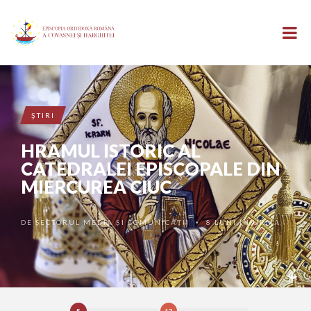
ŞTIRI
HRAMUL ISTORIC AL
CATEDRALEI EPISCOPALE DIN
MIERCUREA CIUC
DE
SECTORUL MEDIA ȘI COMUNICAȚII
8 LUNI ÎN URMĂ
•