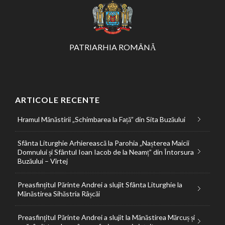
PATRIARHIA ROMÂNĂ
ARTICOLE RECENTE
Hramul Mănăstirii „Schimbarea la Față” din Sita Buzăului
Sfânta Liturghie Arhierească la Parohia „Nașterea Maicii
Domnului și Sfântul Ioan Iacob de la Neamț” din Întorsura
Buzăului – Vîrtej
Preasfințitul Părinte Andrei a slujit Sfânta Liturghie la
Mănăstirea Sihăstria Râșcăi
Preasfințitul Părinte Andrei a slujit la Mănăstirea Mărcuș și