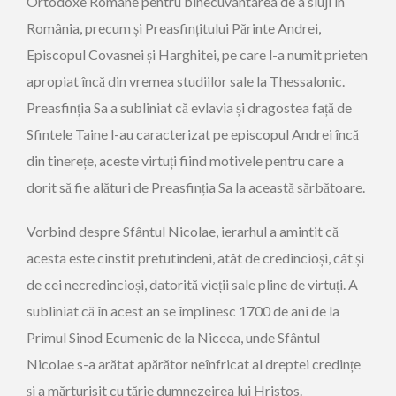
Ortodoxe Române pentru binecuvântarea de a sluji în
România, precum și Preasfințitului Părinte Andrei,
Episcopul Covasnei și Harghitei, pe care l-a numit prieten
apropiat încă din vremea studiilor sale la Thessalonic.
Preasfinția Sa a subliniat că evlavia și dragostea față de
Sfintele Taine l-au caracterizat pe episcopul Andrei încă
din tinerețe, aceste virtuți fiind motivele pentru care a
dorit să fie alături de Preasfinția Sa la această sărbătoare.
Vorbind despre Sfântul Nicolae, ierarhul a amintit că
acesta este cinstit pretutindeni, atât de credincioși, cât și
de cei necredincioși, datorită vieții sale pline de virtuți. A
subliniat că în acest an se împlinesc 1700 de ani de la
Primul Sinod Ecumenic de la Niceea, unde Sfântul
Nicolae s-a arătat apărător neînfricat al dreptei credințe
și a mărturisit cu tărie dumnezeirea lui Hristos.