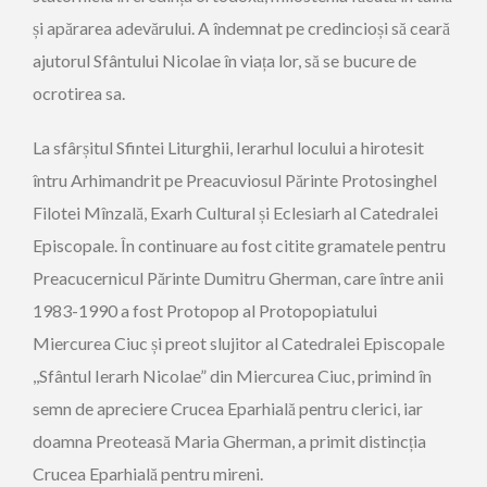
și apărarea adevărului. A îndemnat pe credincioși să ceară
ajutorul Sfântului Nicolae în viața lor, să se bucure de
ocrotirea sa.
La sfârșitul Sfintei Liturghii, Ierarhul locului a hirotesit
întru Arhimandrit pe Preacuviosul Părinte Protosinghel
Filotei Mînzală, Exarh Cultural și Eclesiarh al Catedralei
Episcopale. În continuare au fost citite gramatele pentru
Preacucernicul Părinte Dumitru Gherman, care între anii
1983-1990 a fost Protopop al Protopopiatului
Miercurea Ciuc și preot slujitor al Catedralei Episcopale
,,Sfântul Ierarh Nicolae” din Miercurea Ciuc, primind în
semn de apreciere Crucea Eparhială pentru clerici, iar
doamna Preoteasă Maria Gherman, a primit distincția
Crucea Eparhială pentru mireni.