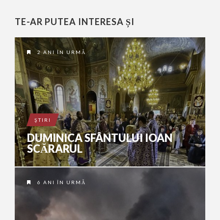
TE-AR PUTEA INTERESA ȘI
2 ANI ÎN URMĂ
ŞTIRI
DUMINICA SFÂNTULUI IOAN
SCĂRARUL
6 ANI ÎN URMĂ