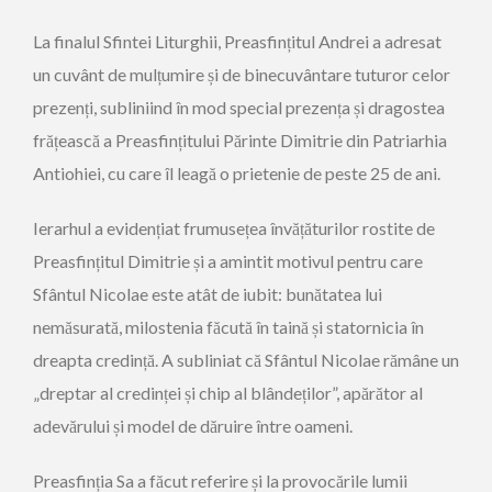
La finalul Sfintei Liturghii, Preasfințitul Andrei a adresat
un cuvânt de mulțumire și de binecuvântare tuturor celor
prezenți, subliniind în mod special prezența și dragostea
frățească a Preasfințitului Părinte Dimitrie din Patriarhia
Antiohiei, cu care îl leagă o prietenie de peste 25 de ani.
Ierarhul a evidențiat frumusețea învățăturilor rostite de
Preasfințitul Dimitrie și a amintit motivul pentru care
Sfântul Nicolae este atât de iubit: bunătatea lui
nemăsurată, milostenia făcută în taină și statornicia în
dreapta credință. A subliniat că Sfântul Nicolae rămâne un
„dreptar al credinței și chip al blândeților”, apărător al
adevărului și model de dăruire între oameni.
Preasfinția Sa a făcut referire și la provocările lumii