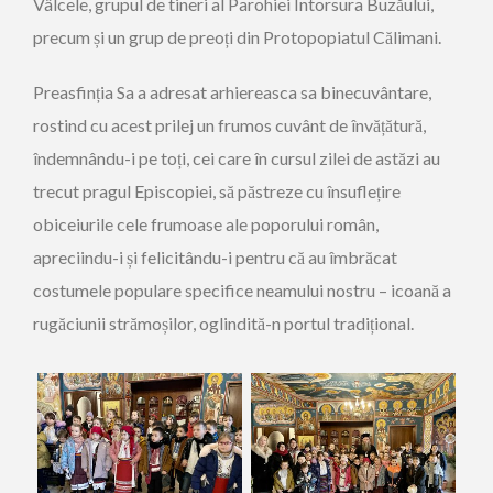
Vâlcele, grupul de tineri al Parohiei Întorsura Buzăului,
precum și un grup de preoți din Protopopiatul Călimani.
Preasfinția Sa a adresat arhiereasca sa binecuvântare,
rostind cu acest prilej un frumos cuvânt de învățătură,
îndemnându-i pe toți, cei care în cursul zilei de astăzi au
trecut pragul Episcopiei, să păstreze cu însuflețire
obiceiurile cele frumoase ale poporului român,
apreciindu-i și felicitându-i pentru că au îmbrăcat
costumele populare specifice neamului nostru – icoană a
rugăciunii strămoșilor, oglindită-n portul tradițional.