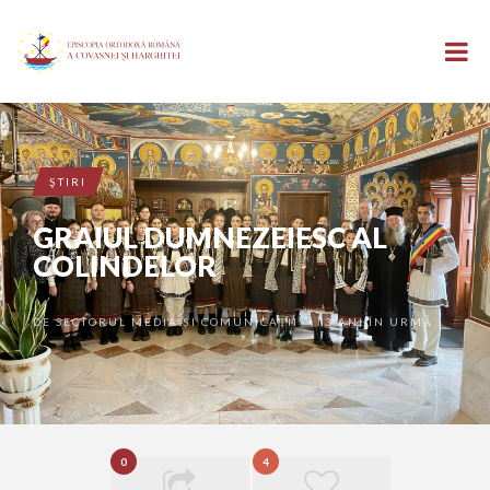
ŞTIRI
GRAIUL DUMNEZEIESC AL
COLINDELOR
DE
SECTORUL MEDIA ȘI COMUNICAȚII
3 ANI ÎN URMĂ
•
0
4