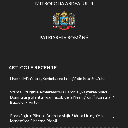
MITROPOLIA ARDEALULUI
PATRIARHIA ROMÂNĂ
ARTICOLE RECENTE
Hramul Mănăstirii „Schimbarea la Față” din Sita Buzăului
Sfânta Liturghie Arhierească la Parohia „Nașterea Maicii
Domnului și Sfântul Ioan Iacob de la Neamț” din Întorsura
Buzăului – Vîrtej
Preasfințitul Părinte Andrei a slujit Sfânta Liturghie la
Mănăstirea Sihăstria Râșcăi