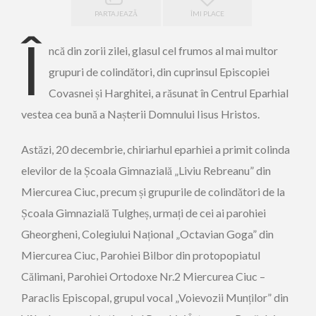
PARTAJEAZĂ
ÎMI PLACE
Î
ncă din zorii zilei, glasul cel frumos al mai multor
grupuri de colindători, din cuprinsul Episcopiei
Covasnei și Harghitei, a răsunat în Centrul Eparhial
vestea cea bună a Nașterii Domnului Iisus Hristos.
Astăzi, 20 decembrie, chiriarhul eparhiei a primit colinda
elevilor de la Școala Gimnazială „Liviu Rebreanu” din
Miercurea Ciuc, precum și grupurile de colindători de la
Școala Gimnazială Tulgheș, urmați de cei ai parohiei
Gheorgheni, Colegiului Național „Octavian Goga” din
Miercurea Ciuc, Parohiei Bilbor din protopopiatul
Călimani, Parohiei Ortodoxe Nr.2 Miercurea Ciuc –
Paraclis Episcopal, grupul vocal „Voievozii Munților” din