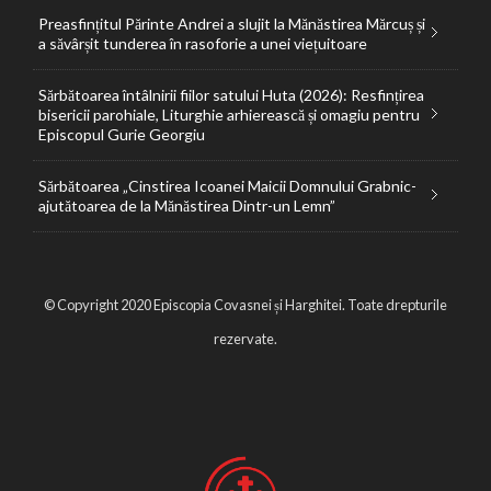
Preasfințitul Părinte Andrei a slujit la Mănăstirea Mărcuș și
a săvârșit tunderea în rasoforie a unei viețuitoare
Sărbătoarea întâlnirii fiilor satului Huta (2026): Resfințirea
bisericii parohiale, Liturghie arhierească și omagiu pentru
Episcopul Gurie Georgiu
Sărbătoarea „Cinstirea Icoanei Maicii Domnului Grabnic-
ajutătoarea de la Mănăstirea Dintr-un Lemn”
© Copyright 2020 Episcopia Covasnei și Harghitei. Toate drepturile
rezervate.