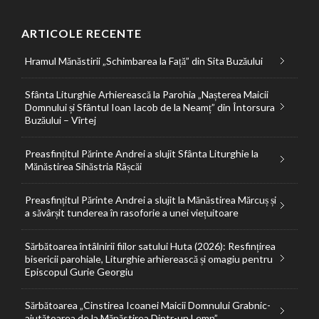
ARTICOLE RECENTE
Hramul Mănăstirii „Schimbarea la Față” din Sita Buzăului
Sfânta Liturghie Arhierească la Parohia „Nașterea Maicii
Domnului și Sfântul Ioan Iacob de la Neamț” din Întorsura
Buzăului – Vîrtej
Preasfințitul Părinte Andrei a slujit Sfânta Liturghie la
Mănăstirea Sihăstria Râșcăi
Preasfințitul Părinte Andrei a slujit la Mănăstirea Mărcuș și
a săvârșit tunderea în rasoforie a unei viețuitoare
Sărbătoarea întâlnirii fiilor satului Huta (2026): Resfințirea
bisericii parohiale, Liturghie arhierească și omagiu pentru
Episcopul Gurie Georgiu
Sărbătoarea „Cinstirea Icoanei Maicii Domnului Grabnic-
ajutătoarea de la Mănăstirea Dintr-un Lemn”