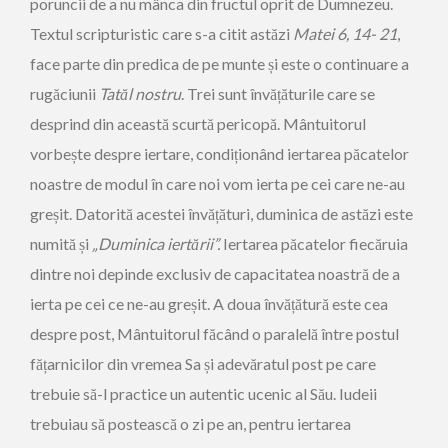
poruncii de a nu mânca din fructul oprit de Dumnezeu.
Textul scripturistic care s-a citit astăzi
Matei 6, 14- 21
,
face parte din predica de pe munte și este o continuare a
rugăciunii
Tatăl nostru
. Trei sunt învățăturile care se
desprind din această scurtă pericopă. Mântuitorul
vorbește despre iertare, condiționând iertarea păcatelor
noastre de modul în care noi vom ierta pe cei care ne-au
greșit. Datorită acestei învățături, duminica de astăzi este
numită și
„Duminica iertării”.
Iertarea păcatelor fiecăruia
dintre noi depinde exclusiv de capacitatea noastră de a
ierta pe cei ce ne-au greșit. A doua învățătură este cea
despre post, Mântuitorul făcând o paralelă între postul
fățarnicilor din vremea Sa și adevăratul post pe care
trebuie să-l practice un autentic ucenic al Său. Iudeii
trebuiau să postească o zi pe an, pentru iertarea