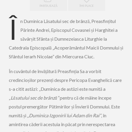
PARTAJEAZĂ
ÎMI PLACE
Î
n Duminica Lăsatului sec de brânză, Preasfințitul
Părinte Andrei, Episcopul Covasnei și Harghitei a
săvârșit Sfânta și Dumnezeiasca Liturghie la
Catedrala Episcopală „Acoperământul Maicii Domnului și
Sfântul Ierarh Nicolae” din Miercurea Ciuc.
În cuvântul de învățătură Preasfinția Sa a vorbit
credincioșilor prezenți despre Pericopa Evanghelică care
s-a citit astăzi: „Duminica de astăzi este numită a
„Lăsatului sec de brânză”
pentru că de mâine începe
postul premergător Pătimirilor și Învierii Domnului. Este
numită și
„Duminica Izgonirii lui Adam
din Rai”
, în
amintirea căderii acestuia în păcat prin nerespectarea