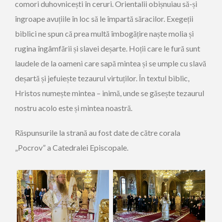
comori duhovnicești în ceruri. Orientalii obișnuiau să-și
îngroape avuțiile în loc să le împartă săracilor. Exegeții
biblici ne spun că prea multă îmbogățire naște molia și
rugina îngâmfării și slavei deșarte. Hoții care le fură sunt
laudele de la oameni care sapă mintea și se umple cu slavă
deșartă și jefuiește tezaurul virtuților. În textul biblic,
Hristos numește mintea – inimă, unde se găsește tezaurul
nostru acolo este și mintea noastră.
Răspunsurile la strană au fost date de către corala
„Pocrov” a Catedralei Episcopale.