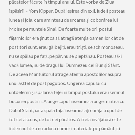
păcatelor făcute în timpul anului. Este vorba de Ziua
ispășirii – Yom Kippur. După ieșirea din exil, iudeii posteau
lunea și joia, care aminteau de urcarea și coborârea lui
Moise pe muntele Sinai. De foarte multe ori, postul
fățarnicilor era ținut ca să atragă atenția oamenilor cât de
postitori sunt, erau gălbejiți, erau triști, se schimonoseau,
nu se spălau pe față, pe păr, nu se pieptănau. Posteau să-i
vadă lumea, nu de dragul lui Dumnezeu cel Bun și Sfânt.
De aceea Mântuitorul atrage atenția apostolilor asupra
unui astfel de post păgubos. Ungerea capului cu
untdelemn și spălarea feței în timpul postului erau semnul
bucuriei postirii. A unge capul înseamnă a unge mintea cu
Duhul Sfânt, iar a spăla fața înseamnă ați curăța trupul de
tot cei ascuns, de tot cei păcătos. A treia învățătură este
îndemnul de a nu aduna comori materiale pe pământ, ci