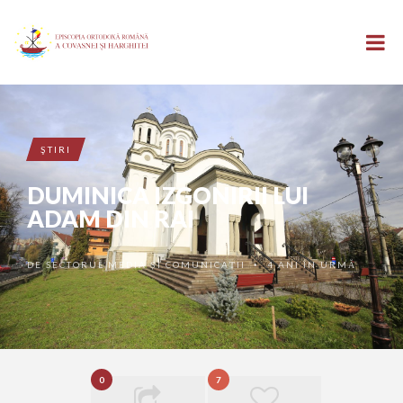
ŞTIRI
DUMINICA IZGONIRII LUI
ADAM DIN RAI
DE
SECTORUL MEDIA ȘI COMUNICAȚII
4 ANI ÎN URMĂ
•
0
7