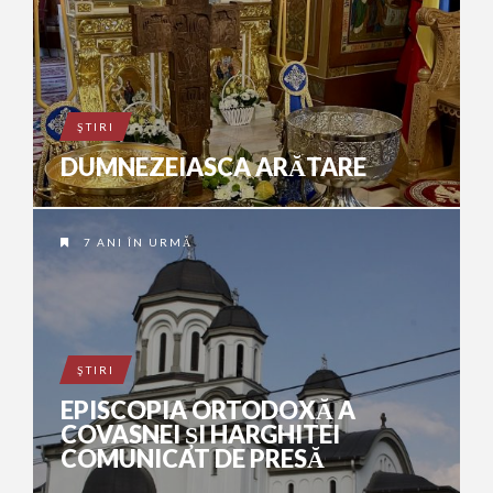
ŞTIRI
DUMNEZEIASCA ARĂTARE
7 ANI ÎN URMĂ
ŞTIRI
EPISCOPIA ORTODOXĂ A
COVASNEI ȘI HARGHITEI
COMUNICAT DE PRESĂ