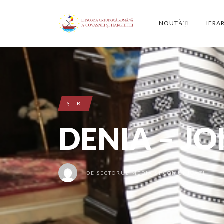
NOUTĂȚI
IERA
ŞTIRI
DENIA – J
DE
SECTORUL MEDIA ȘI COMUNICAȚII