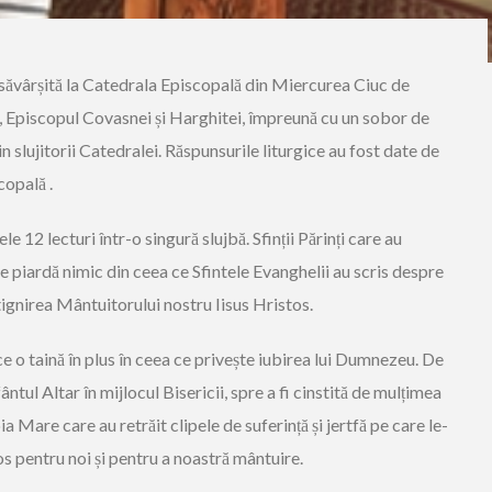
 săvârșită la Catedrala Episcopală din Miercurea Ciuc de
i, Episcopul Covasnei și Harghitei, împreună cu un sobor de
in slujitorii Catedralei. Răspunsurile liturgice au fost date de
copală .
le 12 lecturi într-o singură slujbă. Sfinții Părinți care au
se piardă nimic din ceea ce Sfintele Evanghelii au scris despre
stignirea Mântuitorului nostru Iisus Hristos.
 o taină în plus în ceea ce privește iubirea lui Dumnezeu. De
tul Altar în mijlocul Bisericii, spre a fi cinstită de mulțimea
ia Mare care au retrăit clipele de suferință și jertfă pe care le-
os pentru noi și pentru a noastră mântuire.