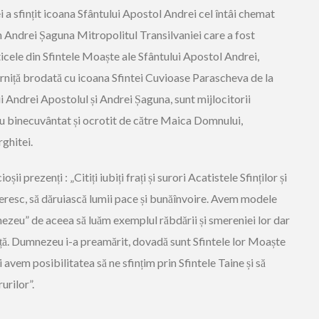
i a sfințit icoana Sfântului Apostol Andrei cel întâi chemat
h Andrei Șaguna Mitropolitul Transilvaniei care a fost
rticele din Sfintele Moaște ale Sfântului Apostol Andrei,
erniță brodată cu icoana Sfintei Cuvioase Parascheva de la
nții Andrei Apostolul și Andrei Șaguna, sunt mijlocitorii
țiu binecuvântat și ocrotit de către Maica Domnului,
ghitei.
ii prezenți : „Citiți iubiți frați și surori Acatistele Sfinților și
Ceresc, să dăruiască lumii pace și bunăînvoire. Avem modele
Dumnezeu” de aceea să luăm exemplul răbdării și smereniei lor dar
nță. Dumnezeu i-a preamărit, dovadă sunt Sfintele lor Moaște
i avem posibilitatea să ne sfințim prin Sfintele Taine și să
urilor”.