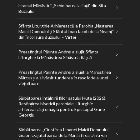
Hramul Mănăstirii „Schimbarea la Față” din Sita
Buzăului
Sfânta Liturghie Arhierească la Parohia „Nașterea
Maicii Domnului și Sfântul Ioan Iacob de la Neamț”
din Întorsura Buzăului – Vîrtej
Preasfințitul Părinte Andrei a slujit Sfânta
Liturghie la Mănăstirea Sihăstria Râșcăi
Preasfințitul Părinte Andrei a slujit la Mănăstirea
Mărcuș și a săvârșit tunderea în rasoforie a unei
viețuitoare
Sărbătoarea întâlnirii fiilor satului Huta (2026):
Resfințirea bisericii parohiale, Liturghie
arhierească și omagiu pentru Episcopul Gurie
Georgiu
Sărbătoarea „Cinstirea Icoanei Maicii Domnului
Grabnic-ajutătoarea de la Mănăstirea Dintr-un