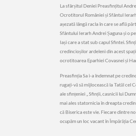
La sfârșitul Deniei Preasfințitul Andre
Ocrotitorul României și Sfântul Ierar
așezată lângă racla în care se află pă
Sfântului Ierarh Andrei Șaguna și o p
Iași care a stat sub capul Sfintei. Sfi
credincioșilor ardeleni din acest spa
ocrotitoarea Eparhiei Covasnei și Har
Preasfinția Sa i-a îndemnat pe credincioș
rugați-vă să mijlocească la Tatăl cel 
ale sfințeniei „ Sfinții, casnicii lui 
mai ales statornicia în dreapta credi
că Biserica este vie. Fiecare dintre no
ocupăm un loc vacant în Împărăția Cer