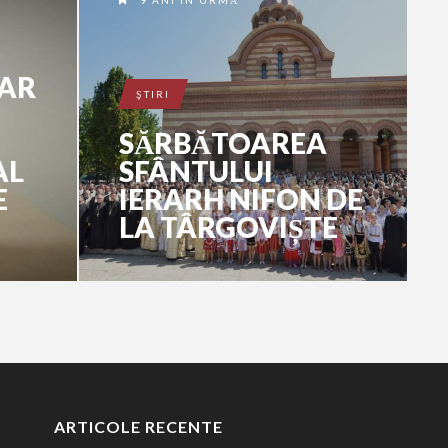
9 ANI ÎN URMĂ
NAR
ŞTIRI
SĂRBĂTOAREA
AL
SFÂNTULUI
E
IERARH NIFON DE
LA TÂRGOVIȘTE
ARTICOLE RECENTE