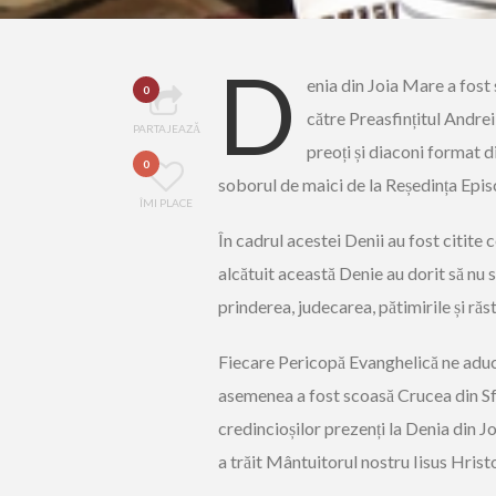
D
enia din Joia Mare a fost
0
către Preasfințitul Andre
PARTAJEAZĂ
preoți și diaconi format d
0
soborul de maici de la Reședința Epis
ÎMI PLACE
În cadrul acestei Denii au fost citite ce
alcătuit această Denie au dorit să nu 
prinderea, judecarea, pătimirile și ră
Fiecare Pericopă Evanghelică ne aduce
asemenea a fost scoasă Crucea din Sfân
credincioșilor prezenți la Denia din Jo
a trăit Mântuitorul nostru Iisus Hrist