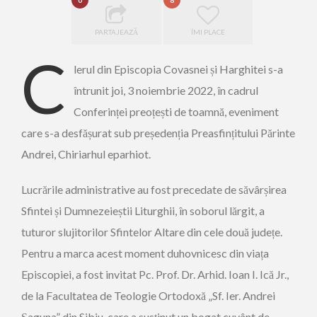
0
8
PARTAJEAZĂ
ÎMI PLACE
C
lerul din Episcopia Covasnei și Harghitei s-a
întrunit joi, 3 noiembrie 2022, în cadrul
Conferinței preoțești de toamnă, eveniment
care s-a desfășurat sub președenția Preasfințitului Părinte
Andrei, Chiriarhul eparhiot.
Lucrările administrative au fost precedate de săvârșirea
Sfintei și Dumnezeieștii Liturghii, în soborul lărgit, a
tuturor slujitorilor Sfintelor Altare din cele două județe.
Pentru a marca acest moment duhovnicesc din viața
Episcopiei, a fost invitat Pc. Prof. Dr. Arhid. Ioan I. Ică Jr.,
de la Facultatea de Teologie Ortodoxă „Sf. Ier. Andrei
Șaguna” din Sibiu, care a susținut un bogat cuvânt de