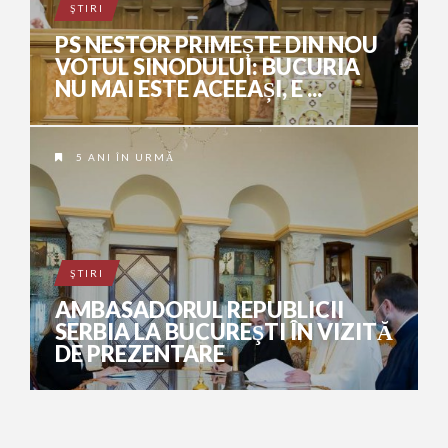
ŞTIRI
PS NESTOR PRIMEȘTE DIN NOU
VOTUL SINODULUI: BUCURIA
NU MAI ESTE ACEEAȘI, E ...
5 ANI ÎN URMĂ
ŞTIRI
AMBASADORUL REPUBLICII
SERBIA LA BUCUREŞTI ÎN VIZITĂ
DE PREZENTARE