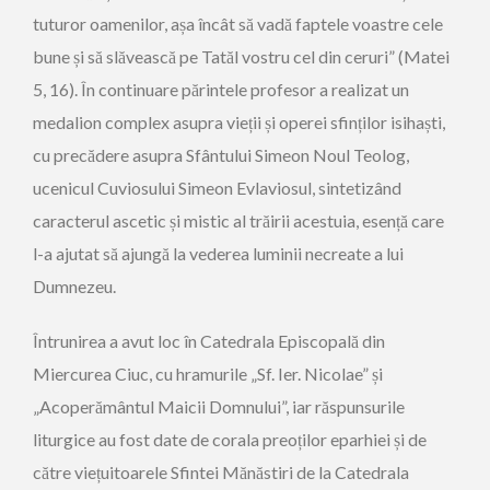
tuturor oamenilor, așa încât să vadă faptele voastre cele
bune și să slăvească pe Tatăl vostru cel din ceruri” (Matei
5, 16). În continuare părintele profesor a realizat un
medalion complex asupra vieții și operei sfinților isihaști,
cu precădere asupra Sfântului Simeon Noul Teolog,
ucenicul Cuviosului Simeon Evlaviosul, sintetizând
caracterul ascetic și mistic al trăirii acestuia, esență care
l-a ajutat să ajungă la vederea luminii necreate a lui
Dumnezeu.
Întrunirea a avut loc în Catedrala Episcopală din
Miercurea Ciuc, cu hramurile „Sf. Ier. Nicolae” și
„Acoperământul Maicii Domnului”, iar răspunsurile
liturgice au fost date de corala preoților eparhiei și de
către viețuitoarele Sfintei Mănăstiri de la Catedrala