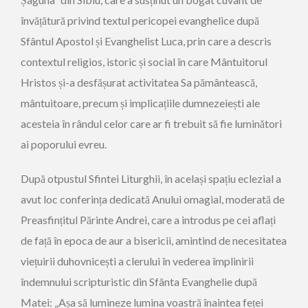
învățătură privind textul pericopei evanghelice după
Sfântul Apostol și Evanghelist Luca, prin care a descris
contextul religios, istoric și social în care Mântuitorul
Hristos și-a desfășurat activitatea Sa pământească,
mântuitoare, precum și implicațiile dumnezeiești ale
acesteia în rândul celor care ar fi trebuit să fie luminători
ai poporului evreu.
După otpustul Sfintei Liturghii, în același spațiu eclezial a
avut loc conferința dedicată Anului omagial, moderată de
Preasfințitul Părinte Andrei, care a introdus pe cei aflați
de față în epoca de aur a bisericii, amintind de necesitatea
viețuirii duhovnicești a clerului în vederea împlinirii
îndemnului scripturistic din Sfânta Evanghelie după
Matei: „Așa să lumineze lumina voastră înaintea feței