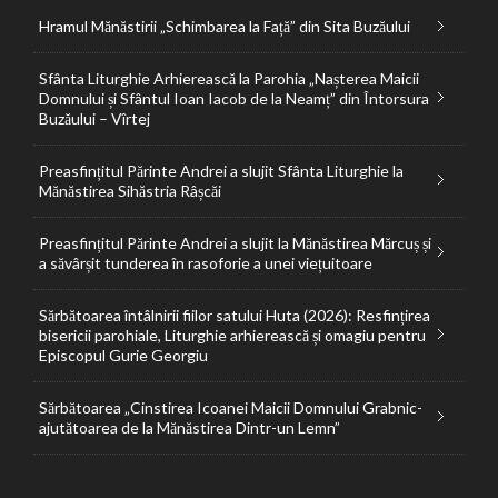
Hramul Mănăstirii „Schimbarea la Față” din Sita Buzăului
Sfânta Liturghie Arhierească la Parohia „Nașterea Maicii
Domnului și Sfântul Ioan Iacob de la Neamț” din Întorsura
Buzăului – Vîrtej
Preasfințitul Părinte Andrei a slujit Sfânta Liturghie la
Mănăstirea Sihăstria Râșcăi
Preasfințitul Părinte Andrei a slujit la Mănăstirea Mărcuș și
a săvârșit tunderea în rasoforie a unei viețuitoare
Sărbătoarea întâlnirii fiilor satului Huta (2026): Resfințirea
bisericii parohiale, Liturghie arhierească și omagiu pentru
Episcopul Gurie Georgiu
Sărbătoarea „Cinstirea Icoanei Maicii Domnului Grabnic-
ajutătoarea de la Mănăstirea Dintr-un Lemn”