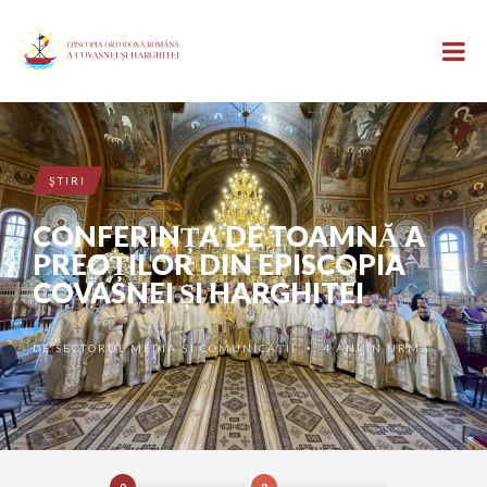
ŞTIRI
CONFERINȚA DE TOAMNĂ A
PREOȚILOR DIN EPISCOPIA
COVASNEI ȘI HARGHITEI
DE
SECTORUL MEDIA ȘI COMUNICAȚII
4 ANI ÎN URMĂ
•