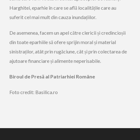
Harghitei, eparhie în care se află localitățile care au
suferit cel mai mult din cauza inundațiilor.
De asemenea, facem un apel către clericii și credincioșii
din toate eparhiile să ofere sprijin moral și material
sinistraților, atât prin rugăciune, cât și prin colectarea de
ajutoare financiare și alimente neperisabile.
Biroul de Presă al Patriarhiei Române
Foto credit: Basilica.ro