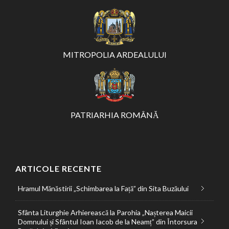
MITROPOLIA ARDEALULUI
PATRIARHIA ROMÂNĂ
ARTICOLE RECENTE
Hramul Mănăstirii „Schimbarea la Față” din Sita Buzăului
Sfânta Liturghie Arhierească la Parohia „Nașterea Maicii
Domnului și Sfântul Ioan Iacob de la Neamț” din Întorsura