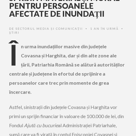
PENTRU PERSOANELE
AFECTATE DE INUNDAȚII
DE
SECTORUL MEDIA ȘI COMUNICAȚII
1 AN ÎN URMĂ
•
•
ŞTIRI
Î
n urma inundațiilor masive din județele
Covasna și Harghita, dar și din alte zone ale
țării, Patriarhia Română se alătură autorităților
centrale și județene în efortul de sprijinire a
persoanelor care trec prin momente de grea
încercare.
Astfel, sinistrații din județele Covasna și Harghita vor
primi un sprijin financiar în valoare de 100.000 de lei, din
Fondul
Ajută cu bucurie
al Administrației Patriarhale,
sumă care va fi virată în contul Episcopiei Covasnei și