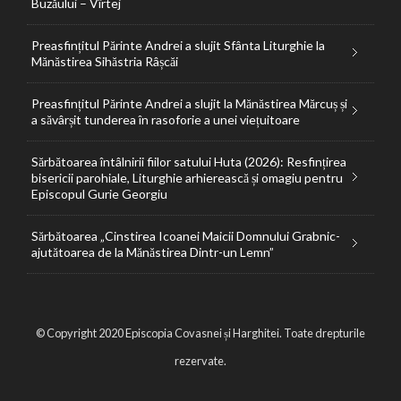
Buzăului – Vîrtej
Preasfințitul Părinte Andrei a slujit Sfânta Liturghie la
Mănăstirea Sihăstria Râșcăi
Preasfințitul Părinte Andrei a slujit la Mănăstirea Mărcuș și
a săvârșit tunderea în rasoforie a unei viețuitoare
Sărbătoarea întâlnirii fiilor satului Huta (2026): Resfințirea
bisericii parohiale, Liturghie arhierească și omagiu pentru
Episcopul Gurie Georgiu
Sărbătoarea „Cinstirea Icoanei Maicii Domnului Grabnic-
ajutătoarea de la Mănăstirea Dintr-un Lemn”
© Copyright 2020 Episcopia Covasnei și Harghitei. Toate drepturile
rezervate.