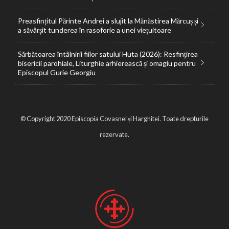
Preasfințitul Părinte Andrei a slujit la Mănăstirea Mărcuș și
a săvârșit tunderea în rasoforie a unei viețuitoare
Sărbătoarea întâlnirii fiilor satului Huta (2026): Resfințirea
bisericii parohiale, Liturghie arhierească și omagiu pentru
Episcopul Gurie Georgiu
© Copyright 2020 Episcopia Covasnei și Harghitei. Toate drepturile
rezervate.