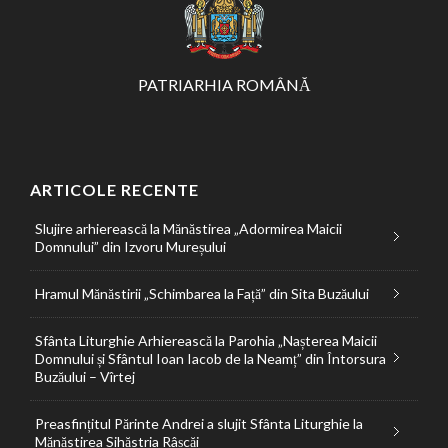
PATRIARHIA ROMÂNĂ
ARTICOLE RECENTE
Slujire arhierească la Mănăstirea „Adormirea Maicii
Domnului” din Izvoru Mureșului
Hramul Mănăstirii „Schimbarea la Față” din Sita Buzăului
Sfânta Liturghie Arhierească la Parohia „Nașterea Maicii
Domnului și Sfântul Ioan Iacob de la Neamț” din Întorsura
Buzăului – Vîrtej
Preasfințitul Părinte Andrei a slujit Sfânta Liturghie la
Mănăstirea Sihăstria Râșcăi