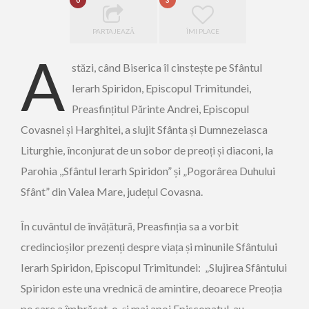
0
3
PARTAJEAZĂ
ÎMI PLACE
A
stăzi, când Biserica îl cinstește pe Sfântul
Ierarh Spiridon, Episcopul Trimitundei,
Preasfințitul Părinte Andrei, Episcopul
Covasnei și Harghitei, a slujit Sfânta și Dumnezeiasca
Liturghie, înconjurat de un sobor de preoți și diaconi, la
Parohia ,,Sfântul Ierarh Spiridon” și „Pogorârea Duhului
Sfânt” din Valea Mare, județul Covasna.
În cuvântul de învățătură, Preasfinția sa a vorbit
credincioșilor prezenți despre viața și minunile Sfântului
Ierarh Spiridon, Episcopul Trimitundei: „Slujirea Sfântului
Spiridon este una vrednică de amintire, deoarece Preoția
pe care a îmbrăcat-o, și mai apoi Episcopatul, au