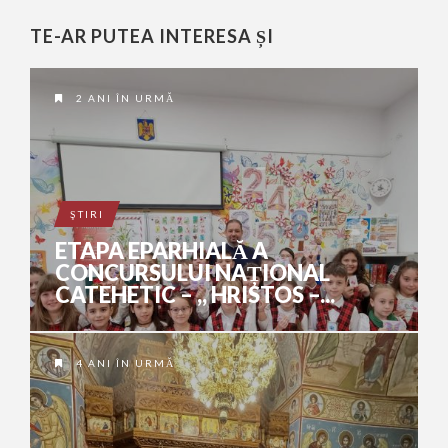
TE-AR PUTEA INTERESA ȘI
2 ANI ÎN URMĂ
ŞTIRI
ETAPA EPARHIALĂ A
CONCURSULUI NAȚIONAL
CATEHETIC – ,, HRISTOS –...
4 ANI ÎN URMĂ