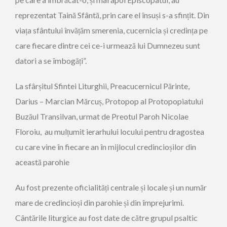
reprezentat Taină Sfântă, prin care el însuși s-a sfințit. Din
viața sfântului învățăm smerenia, cucernicia și credința pe
care fiecare dintre cei ce-i urmează lui Dumnezeu sunt
datori a se îmbogăți”.
La sfârșitul Sfintei Liturghii, Preacucernicul Părinte,
Darius – Marcian Mărcuș, Protopop al Protopopiatului
Buzăul Transilvan, urmat de Preotul Paroh Nicolae
Floroiu, au mulțumit ierarhului locului pentru dragostea
cu care vine în fiecare an în mijlocul credincioșilor din
această parohie
Au fost prezente oficialități centrale și locale și un număr
mare de credincioși din parohie și din împrejurimi.
Cântările liturgice au fost date de către grupul psaltic