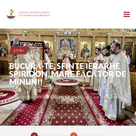
ŞTIRI
BUCURĂ-TE, SFINTE IERARHE
SPIRIDON, MARE FĂCĂTOR DE
MINUNI!
DE
SECTORUL MEDIA ȘI COMUNICAȚII
3 ANI ÎN URMĂ
•