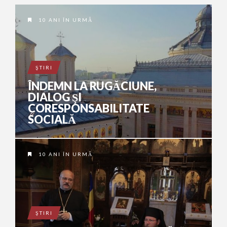
10 ANI ÎN URMĂ
ŞTIRI
ÎNDEMN LA RUGĂCIUNE,
DIALOG ŞI
CORESPONSABILITATE
SOCIALĂ
10 ANI ÎN URMĂ
ŞTIRI