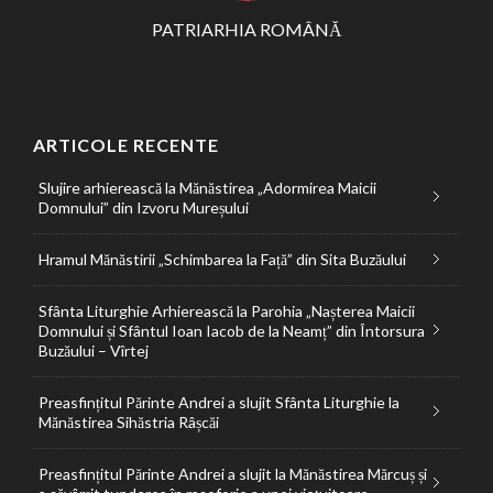
PATRIARHIA ROMÂNĂ
ARTICOLE RECENTE
Slujire arhierească la Mănăstirea „Adormirea Maicii
Domnului” din Izvoru Mureșului
Hramul Mănăstirii „Schimbarea la Față” din Sita Buzăului
Sfânta Liturghie Arhierească la Parohia „Nașterea Maicii
Domnului și Sfântul Ioan Iacob de la Neamț” din Întorsura
Buzăului – Vîrtej
Preasfințitul Părinte Andrei a slujit Sfânta Liturghie la
Mănăstirea Sihăstria Râșcăi
Preasfințitul Părinte Andrei a slujit la Mănăstirea Mărcuș și