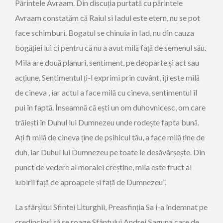
Părintele Avraam. Din discuția purtată cu părintele
Avraam constatăm că Raiul si Iadul este etern, nu se pot
face schimburi. Bogatul se chinuia în Iad, nu din cauza
bogăției lui ci pentru că nu a avut milă față de semenul său.
Mila are două planuri, sentiment, pe deoparte și act sau
acțiune. Sentimentul ți-l exprimi prin cuvânt, îți este milă
de cineva , iar actul a face milă cu cineva, sentimentul îl
pui în faptă. Înseamnă că ești un om duhovnicesc, om care
trăiești în Duhul lui Dumnezeu unde rodește fapta bună.
Ați fi milă de cineva ține de psihicul tău, a face milă ține de
duh, iar Duhul lui Dumnezeu pe toate le desăvârșește. Din
punct de vedere al moralei creștine, mila este fruct al
iubirii față de aproapele și față de Dumnezeu”.
La sfârșitul Sfintei Liturghii, Preasfinția Sa i-a îndemnat pe
credincioși să se roage Sfântului Andrei Șaguna care de