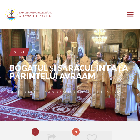
ŞTIRI
BOGATUL ȘI SĂRACUL ÎN FAȚA
PĂRINTELUI AVRAAM
DE
SECTORUL MEDIA ȘI COMUNICAȚII
5 ANI ÎN URMĂ
•
0
3