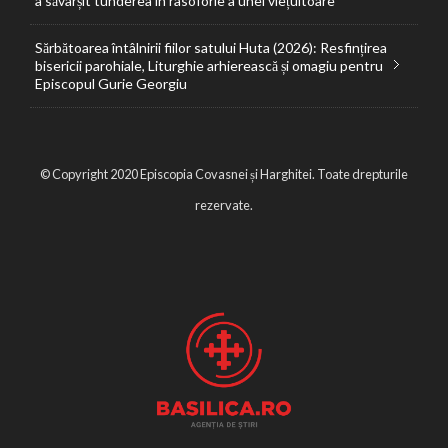
a săvârșit tunderea în rasoforie a unei viețuitoare
Sărbătoarea întâlnirii fiilor satului Huta (2026): Resfințirea
bisericii parohiale, Liturghie arhierească și omagiu pentru
Episcopul Gurie Georgiu
© Copyright 2020 Episcopia Covasnei și Harghitei. Toate drepturile
rezervate.