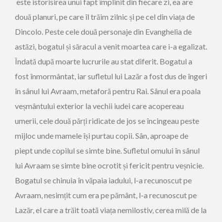
este istorisirea unui fapt împlinit din fiecare zi, ea are
două planuri, pe care îl trăim zilnic și pe cel din viața de
Dincolo. Peste cele două personaje din Evanghelia de
astăzi, bogatul și săracul a venit moartea care i-a egalizat.
Îndată după moarte lucrurile au stat diferit. Bogatul a
fost înmormântat, iar sufletul lui Lazăr a fost dus de îngeri
în sânul lui Avraam, metaforă pentru Rai. Sânul era poala
veșmântului exterior la vechii iudei care acopereau
umerii, cele două părți ridicate de jos se încingeau peste
mijloc unde mamele își purtau copii. Sân, aproape de
piept unde copilul se simte bine. Sufletul omului în sânul
lui Avraam se simte bine ocrotit și fericit pentru veșnicie.
Bogatul se chinuia în văpaia iadului, l-a recunoscut pe
Avraam, nesimțit cum era pe pământ, l-a recunoscut pe
Lazăr, el care a trăit toată viața nemilostiv, cerea milă de la