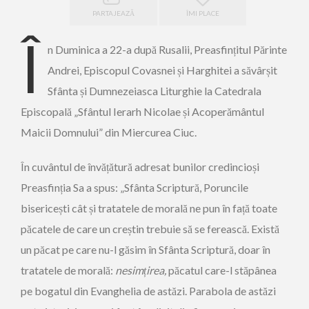
PARTAJEAZĂ
ÎMI PLACE
Î
n Duminica a 22-a după Rusalii, Preasfințitul Părinte
Andrei, Episcopul Covasnei și Harghitei a săvârșit
Sfânta și Dumnezeiasca Liturghie la Catedrala
Episcopală „Sfântul Ierarh Nicolae și Acoperământul
Maicii Domnului” din Miercurea Ciuc.
În cuvântul de învățătură adresat bunilor credincioși
Preasfinția Sa a spus: „Sfânta Scriptură, Poruncile
bisericești cât și tratatele de morală ne pun în față toate
păcatele de care un creștin trebuie să se ferească. Există
un păcat pe care nu-l găsim în Sfânta Scriptură, doar în
tratatele de morală:
nesimțirea,
păcatul care-l stăpânea
pe bogatul din Evanghelia de astăzi. Parabola de astăzi