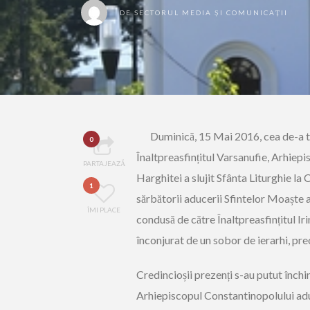
DE
SECTORUL MEDIA ȘI COMUNICAȚII
Duminică, 15 Mai 2016, cea de-a tr
0
Înaltpreasfințitul Varsanufie, Arhiepi
PARTAJEAZĂ
Harghitei a slujit Sfânta Liturghie la
1
sărbătorii aducerii Sfintelor Moaște al
ÎMI PLACE
condusă de către Înaltpreasfințitul Ir
înconjurat de un sobor de ierarhi, preo
Credincioșii prezenți s-au putut închi
Arhiepiscopul Constantinopolului adu