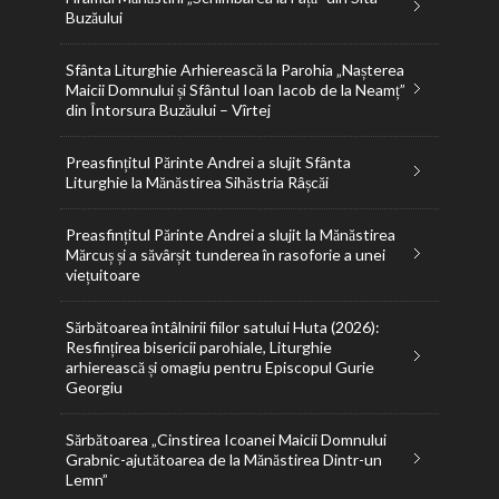
Buzăului
Sfânta Liturghie Arhierească la Parohia „Nașterea
Maicii Domnului și Sfântul Ioan Iacob de la Neamț”
din Întorsura Buzăului – Vîrtej
Preasfințitul Părinte Andrei a slujit Sfânta
Liturghie la Mănăstirea Sihăstria Râșcăi
Preasfințitul Părinte Andrei a slujit la Mănăstirea
Mărcuș și a săvârșit tunderea în rasoforie a unei
viețuitoare
Sărbătoarea întâlnirii fiilor satului Huta (2026):
Resfințirea bisericii parohiale, Liturghie
arhierească și omagiu pentru Episcopul Gurie
Georgiu
Sărbătoarea „Cinstirea Icoanei Maicii Domnului
Grabnic-ajutătoarea de la Mănăstirea Dintr-un
Lemn”