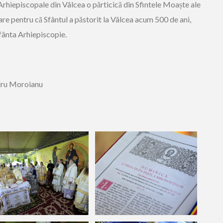
 Arhiepiscopale din Vâlcea o părticică din Sfintele Moaște ale
are pentru că Sfântul a păstorit la Vâlcea acum 500 de ani,
fânta Arhiepiscopie.
dru Moroianu