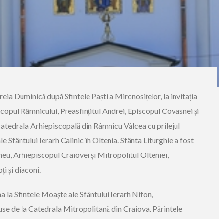
eia Duminică după Sfintele Paști a Mironosițelor, la invitația
scopul Râmnicului, Preasfințitul Andrei, Episcopul Covasnei și
 Catedrala Arhiepiscopală din Râmnicu Vâlcea cu prilejul
e Sfântului Ierarh Calinic în Oltenia. Sfânta Liturghie a fost
ineu, Arhiepiscopul Craiovei și Mitropolitul Olteniei,
ți și diaconi.
na la Sfintele Moaște ale Sfântului Ierarh Nifon,
se de la Catedrala Mitropolitană din Craiova. Părintele