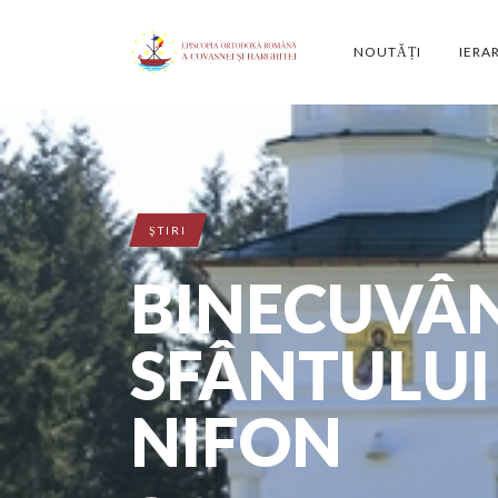
NOUTĂȚI
IERA
ŞTIRI
BINECUVÂ
SFÂNTULUI
NIFON