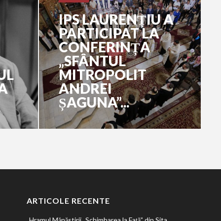
IPS LAURENȚIU A
PARTICIPAT LA
CONFERINȚA
„SFÂNTUL
UL
MITROPOLIT
A
ANDREI
ȘAGUNA”...
ARTICOLE RECENTE
Hramul Mănăstirii „Schimbarea la Față” din Sita