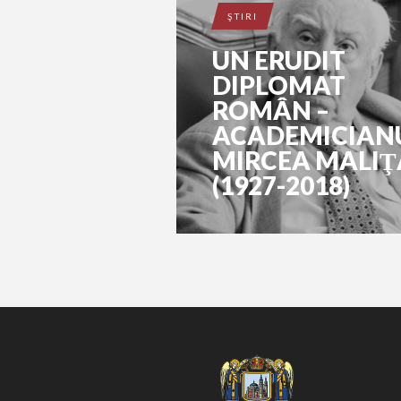
ŞTIRI
UN ERUDIT
DIPLOMAT
ROMÂN –
ACADEMICIAN
MIRCEA MALIŢ
(1927-2018)