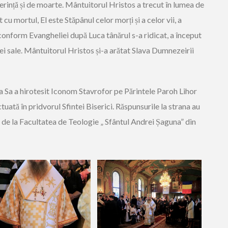
erință și de moarte. Mântuitorul Hristos a trecut în lumea de
t cu mortul, El este Stăpânul celor morți și a celor vii, a
 conform Evangheliei după Luca tânărul s-a ridicat, a început
i sale. Mântuitorul Hristos și-a arătat Slava Dumnezeirii
nția Sa a hirotesit Iconom Stavrofor pe Părintele Paroh Lihor
tuată în pridvorul Sfintei Biserici. Răspunsurile la strana au
i de la Facultatea de Teologie „ Sfântul Andrei Șaguna” din