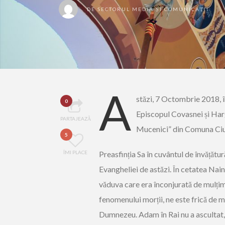
DE
SECTORUL MEDIA ȘI COMUNICAȚII
A
stăzi, 7 Octombrie 2018, î
0
Episcopul Covasnei și Hargh
PARTAJEAZĂ
Mucenici” din Comuna Cium
5
ÎMI PLACE
Preasfinția Sa în cuvântul de învățătur
Evangheliei de astăzi. În cetatea Nain 
văduva care era înconjurată de mulțime
fenomenului morții, ne este frică de m
Dumnezeu. Adam în Rai nu a ascultat, n