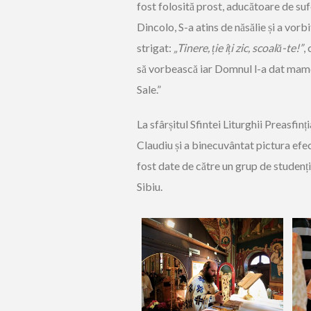
fost folosită prost, aducătoare de suf
Dincolo, S-a atins de năsălie și a vorbi
strigat:
„Tinere, ție îți zic, scoală-te!”
,
să vorbească iar Domnul l-a dat mame
Sale.”
La sfârșitul Sfintei Liturghii Preasfi
Claudiu și a binecuvântat pictura efec
fost date de către un grup de studenț
Sibiu.