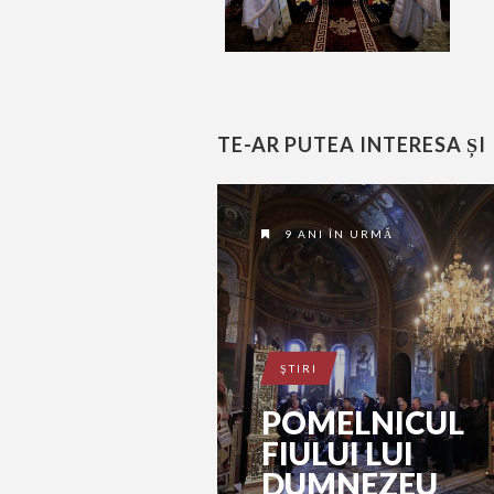
TE-AR PUTEA INTERESA ȘI
9 ANI ÎN URMĂ
ŞTIRI
POMELNICUL
FIULUI LUI
DUMNEZEU