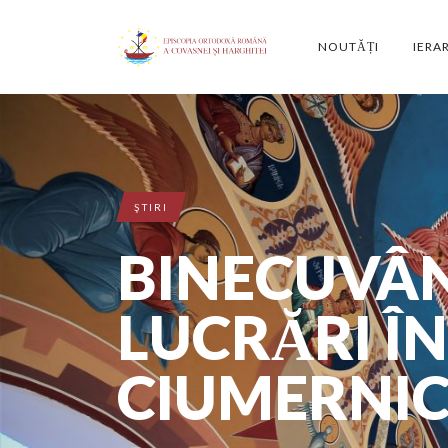
NOUTĂȚI
IERA
ŞTIRI
BINECUVÂN
LUCRĂRI Î
CIUMERNIC