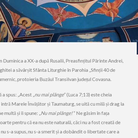
n Duminica a XX-a după Rusalii, Preasfințitul Părinte Andrei,
itei a săvârșit Sfânta Liturghie în Parohia „Sfinții 40 de
ernic, protoieria Buzăul Transilvan județul Covasna.
ă a spus: „Acest „
nu mai plânge
” (Luca 7;13) este cheia
intră Marele Învățător și Taumaturg, se uită cu milă și drag la
 multă și îi spune: „
Nu mai plânge!
” Ne găsim în fața
oarte pentru că ea nu este naturală, căci nu a fost creată de
u s-a supus, nu s-a smerit și a dobândit o libertate care a