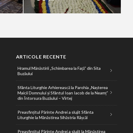
ARTICOLE RECENTE
Hramul Mănăstirii „Schimbarea la Față” din Sita
Buzăului
Sfânta Liturghie Arhierească la Parohia „Nașterea
Maicii Domnului și Sfântul Ioan Iacob de la Neamț”
din Întorsura Buzăului – Vîrtej
Preasfințitul Părinte Andrei a slujit Sfânta
Liturghie la Mănăstirea Sihăstria Râșcăi
Preasfințitul Părinte Andrei a slujit la Mănăstirea