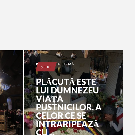
10 ANI ÎN URMĂ
ŞTIRI
PLĂCUTĂ ESTE
LUI DUMNEZEU
VIAȚA
PUSTNICILOR, A
CELOR CE SE
ÎNTRARIPEAZĂ
CU ...