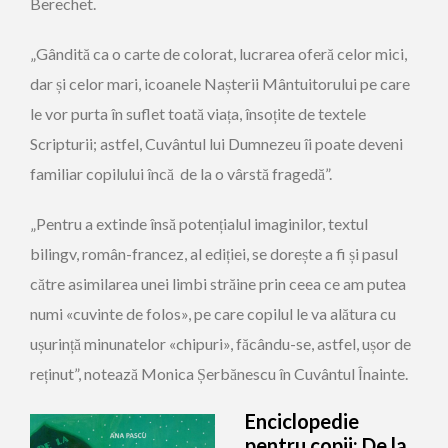
Berechet.
„Gândită ca o carte de colorat, lucrarea oferă celor mici,
dar și celor mari, icoanele Nașterii Mântuitorului pe care
le vor purta în suflet toată viața, însoțite de textele
Scripturii; astfel, Cuvântul lui Dumnezeu îi poate deveni
familiar copilului încă de la o vârstă fragedă”.
„Pentru a extinde însă potențialul imaginilor, textul
bilingv, român-francez, al ediției, se dorește a fi și pasul
către asimilarea unei limbi străine prin ceea ce am putea
numi «cuvinte de folos», pe care copilul le va alătura cu
ușurință minunatelor «chipuri», făcându-se, astfel, ușor de
reținut”, notează Monica Șerbănescu în Cuvântul Înainte.
Enciclopedie
pentru copii: De la