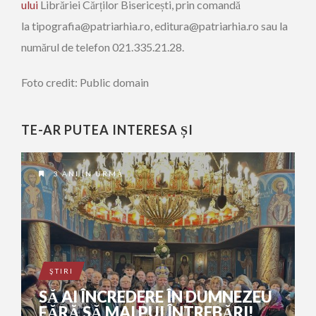
ului
Librăriei Cărților Bisericești, prin comandă
la tipografia@patriarhia.ro, editura@patriarhia.ro sau la
numărul de telefon 021.335.21.28.
Foto credit: Public domain
TE-AR PUTEA INTERESA ȘI
3 ANI ÎN URMĂ
ŞTIRI
SĂ AI ÎNCREDERE ÎN DUMNEZEU
FĂRĂ SĂ MAI PUI ÎNTREBĂRI!