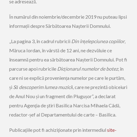
se adresează.
În numărul din noiembrie/decembrie 2019 nu puteau lipsi
informații despre Sărbătoarea Naşterii Domnului.
„La pagina 3, în cadrul rubricii
Din înțelepciunea copiilor
,
Măruca Iordan, în vârstă de 12 ani, ne dezvăluie ce
înseamnă pentru ea sărbătoarea Nașterii Domnului. Pot fi
parcurse apoi rubricile
Dicționarul numelor de botez
, în
care ni se explică proveniența numelor pe care le purtăm,
și
Să descoperim lumea muzici
i, care ne prezintă obiceiuri
de Anul Nou și un fragment din Plugușor”, a declarat
pentru Agenţia de ştiri Basilica Narcisa Mihaela Câdă,
redactor-șef al Departamentului de carte – Basilica.
Publicaţiile pot fi achiziţionate prin intermediul
site-