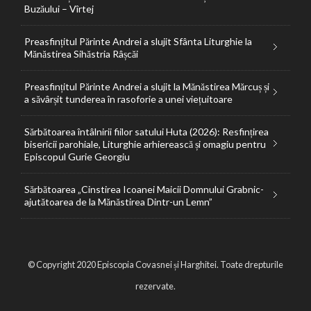
Buzăului – Vîrtej
Preasfințitul Părinte Andrei a slujit Sfânta Liturghie la
Mănăstirea Sihăstria Râșcăi
Preasfințitul Părinte Andrei a slujit la Mănăstirea Mărcuș și
a săvârșit tunderea în rasoforie a unei viețuitoare
Sărbătoarea întâlnirii fiilor satului Huta (2026): Resfințirea
bisericii parohiale, Liturghie arhierească și omagiu pentru
Episcopul Gurie Georgiu
Sărbătoarea „Cinstirea Icoanei Maicii Domnului Grabnic-
ajutătoarea de la Mănăstirea Dintr-un Lemn”
© Copyright 2020 Episcopia Covasnei și Harghitei. Toate drepturile
rezervate.