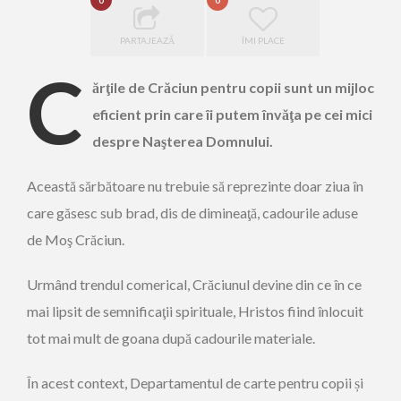
0
0
PARTAJEAZĂ
ÎMI PLACE
C
ărţile de Crăciun pentru copii sunt un mijloc
eficient prin care îi putem învăţa pe cei mici
despre Naşterea Domnului.
Această sărbătoare nu trebuie să reprezinte doar ziua în
care găsesc sub brad, dis de dimineaţă, cadourile aduse
de Moş Crăciun.
Urmând trendul comerical, Crăciunul devine din ce în ce
mai lipsit de semnificaţii spirituale, Hristos fiind înlocuit
tot mai mult de goana după cadourile materiale.
În acest context, Departamentul de carte pentru copii și