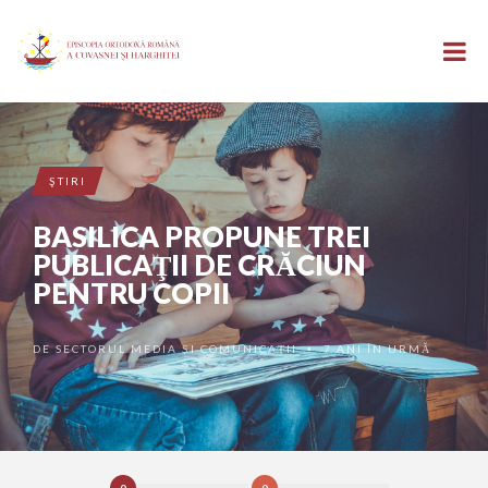
ŞTIRI
BASILICA PROPUNE TREI
PUBLICAŢII DE CRĂCIUN
PENTRU COPII
DE
SECTORUL MEDIA ȘI COMUNICAȚII
7 ANI ÎN URMĂ
•