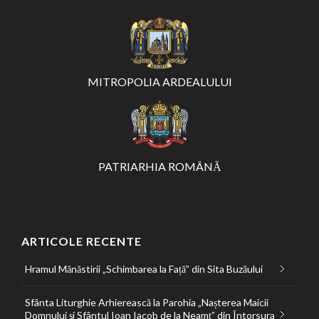
MITROPOLIA ARDEALULUI
PATRIARHIA ROMÂNĂ
ARTICOLE RECENTE
Hramul Mănăstirii „Schimbarea la Față” din Sita Buzăului
Sfânta Liturghie Arhierească la Parohia „Nașterea Maicii
Domnului și Sfântul Ioan Iacob de la Neamț” din Întorsura