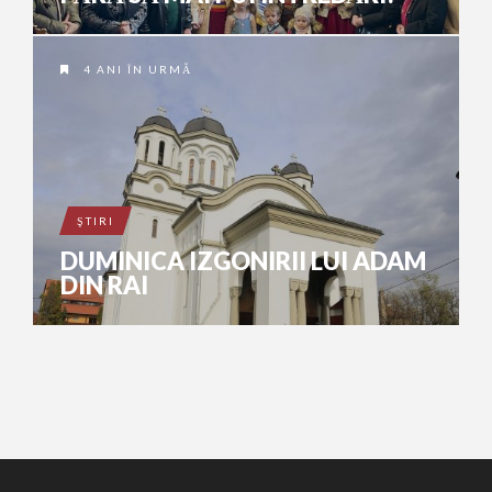
4 ANI ÎN URMĂ
ŞTIRI
DUMINICA IZGONIRII LUI ADAM
DIN RAI