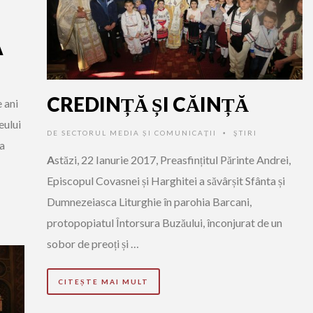
A
CREDINȚĂ ȘI CĂINȚĂ
e ani
eului
DE
SECTORUL MEDIA ȘI COMUNICAȚII
ŞTIRI
•
 a
A
stăzi, 22 Ianurie 2017, Preasfințitul Părinte Andrei,
Episcopul Covasnei și Harghitei a săvârșit Sfânta și
Dumnezeiasca Liturghie în parohia Barcani,
protopopiatul Întorsura Buzăului, înconjurat de un
sobor de preoți și …
CITEȘTE MAI MULT