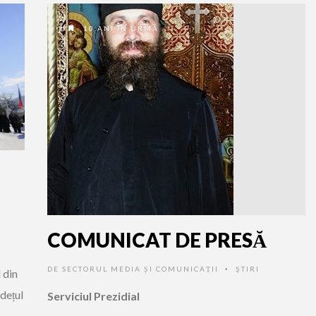
10 ANI ÎN URMĂ
COMUNICAT DE PRESĂ
DE
SECTORUL MEDIA ȘI COMUNICAȚII
ŞTIRI
•
l din
dețul
Serviciul Prezidial