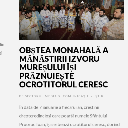
din
OBȘTEA MONAHALĂ A
ei
MĂNĂSTIRII IZVORU
MUREȘULUI ÎȘI
PRĂZNUIEȘTE
OCROTITORUL CERESC
DE
SECTORUL MEDIA ȘI COMUNICAȚII
ŞTIRI
•
În data de 7 ianuarie a fiecărui an, creștinii
dreptcredincioși care poartă numele Sfântului
Prooroc Ioan, își serbează ocrotitorul ceresc, dorind