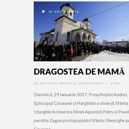
10 ANI ÎN URMĂ
DRAGOSTEA DE MAMĂ
DE
SECTORUL MEDIA ȘI COMUNICAȚII
ŞTIRI
•
Duminică, 29 Ianuarie 2017, Preasfințitul Andrei,
Episcopul Covasnei și Harghitei a săvârșit Sfânta
Liturghie în biserica Sfinții Apostoli Petru și Pave
parohia Zagon protopopiatul Sfântu Gheorghe ju
Covasna.