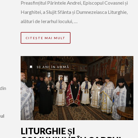
Preasfințitul Părintele Andrei, Episcopul Covasnei și
Harghitei, a Slujit Sfânta și Dumnezeiasca Liturghie,
alături de Ierarhul locului, …
CITEȘTE MAI MULT
10 ANI ÎN URMĂ
din
ul
LITURGHIE ȘI