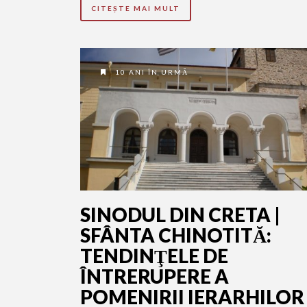
CITEȘTE MAI MULT
10 ANI ÎN URMĂ
SINODUL DIN CRETA |
SFÂNTA CHINOTITĂ:
TENDINŢELE DE
ÎNTRERUPERE A
POMENIRII IERARHILOR