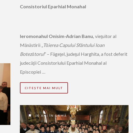
Consistoriul Eparhial Monahal
Ieromonahul Onisim-Adrian Banu,
vieţuitor al
Mănăstirii „
Tăierea Capului Sfântului Ioan
Botezătorul
” – Făgeţel, judeţul Harghita, a fost deferit
judecăţii Consistoriului Eparhial Monahal al
Episcopiei …
CITEȘTE MAI MULT
10 ANI ÎN URMĂ