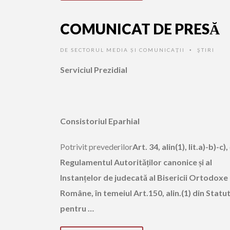
COMUNICAT DE PRESĂ
DE
SECTORUL MEDIA ȘI COMUNICAȚII
ŞTIRI
•
Serviciul Prezidial
Consistoriul Eparhial
Potrivit prevederilor
Art. 34, alin(1), lit.a)-b)-c),
Regulamentul Autorităților canonice și al
Instanțelor de judecată al Bisericii Ortodoxe
Române, în temeiul Art.150, alin.(1) din Statut
pentru …