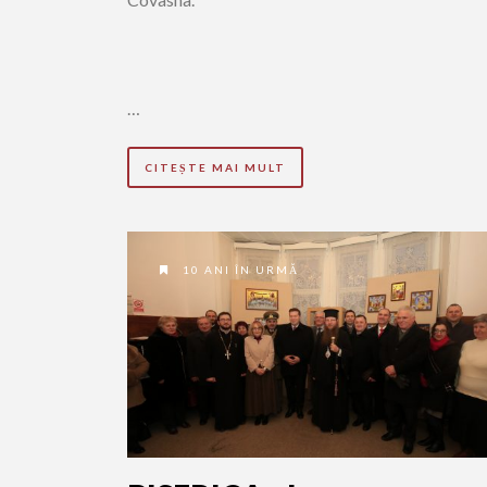
…
CITEȘTE MAI MULT
10 ANI ÎN URMĂ