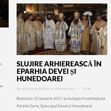
10 ANI ÎN URMĂ
SLUJIRE ARHIEREASCĂ ÎN
c,
EPARHIA DEVEI ȘI
HUNEDOAREI
ua
DE
SECTORUL MEDIA ȘI COMUNICAȚII
ŞTIRI
•
D
uminică, 15 ianuarie 2017, la invitația Preasfințitului
Părinte Gurie, Episcopul Devei și Hunedoarei,