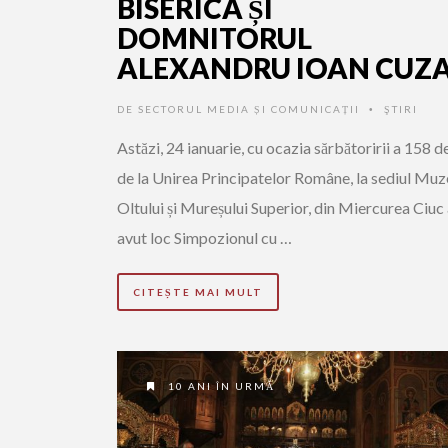
BISERICA ȘI
DOMNITORUL
ALEXANDRU IOAN CUZ
DE
SECTORUL MEDIA ȘI COMUNICAȚII
ŞTIRI
•
Astăzi, 24 ianuarie, cu ocazia sărbătoririi a 158 d
de la Unirea Principatelor Române, la sediul Muz
Oltului și Mureșului Superior, din Miercurea Ciuc
avut loc Simpozionul cu …
CITEȘTE MAI MULT
10 ANI ÎN URMĂ