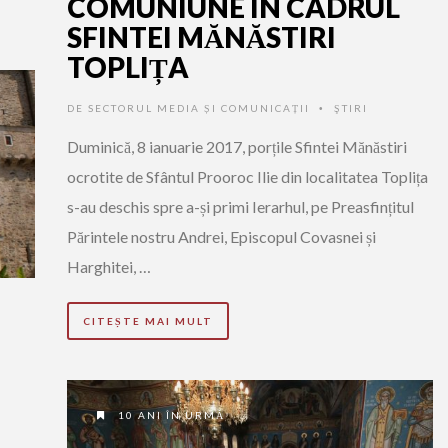
COMUNIUNE ÎN CADRUL
SFINTEI MĂNĂSTIRI
TOPLIȚA
DE
SECTORUL MEDIA ȘI COMUNICAȚII
ŞTIRI
•
Duminică, 8 ianuarie 2017, porțile Sfintei Mănăstiri
ocrotite de Sfântul Prooroc Ilie din localitatea Toplița
s-au deschis spre a-și primi Ierarhul, pe Preasfințitul
Părintele nostru Andrei, Episcopul Covasnei și
Harghitei, …
CITEȘTE MAI MULT
10 ANI ÎN URMĂ