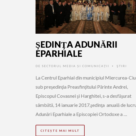
ŞEDINŢA ADUNĂRII
EPARHIALE
DE
SECTORUL MEDIA ȘI COMUNICAȚII
ŞTIRI
•
La Centrul Eparhial din municipiul Miercurea-Ciu
sub preşedinţia Preasfinţitului Părinte Andrei,
Episcopul Covasnei şi Harghitei, s-a desfăşurat
sâmbătă, 14 ianuarie 2017,şedinţa anuală de lucr
Adunări Eparhiale a Episcopiei Ortodoxe a …
CITEȘTE MAI MULT