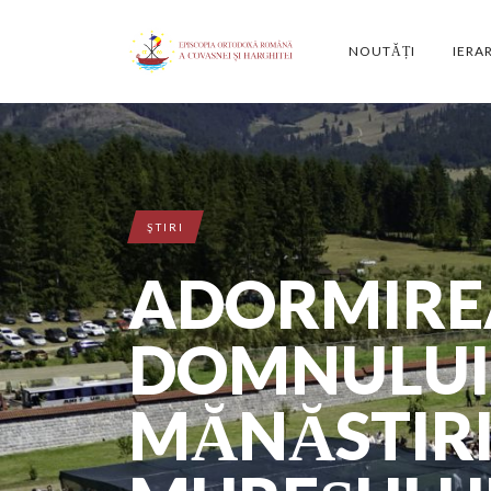
NOUTĂȚI
IERA
ŞTIRI
ADORMIREA
DOMNULUI
MĂNĂSTIRI