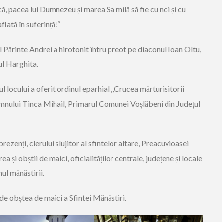
că, pacea lui Dumnezeu și marea Sa milă să fie cu noi și cu
flată în suferință!“
tul Părinte Andrei a hirotonit întru preot pe diaconul Ioan Oltu,
ul Harghita.
ul locului a oferit ordinul eparhial ,,Crucea mărturisitorii
omnului Tinca Mihail, Primarul Comunei Voșlăbeni din Județul
rezenți, clerului slujitor al sfintelor altare, Preacuvioasei
și obștii de maici, oficialităților centrale, județene și locale
mul mănăstirii.
 de obștea de maici a Sfintei Mănăstiri.