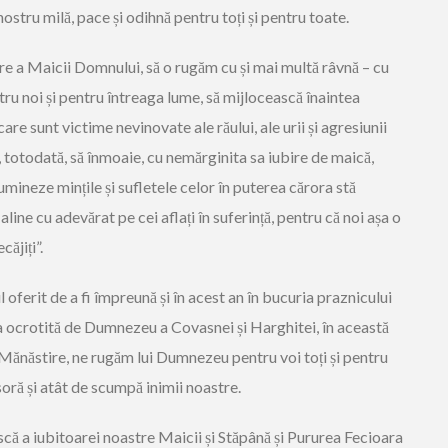
ostru milă, pace și odihnă pentru toți și pentru toate.
e a Maicii Domnului, să o rugăm cu și mai multă râvnă – cu
ru noi și pentru întreaga lume, să mijlocească înaintea
are sunt victime nevinovate ale răului, ale urii și agresiunii
m, totodată, să înmoaie, cu nemărginita sa iubire de maică,
umineze mințile și sufletele celor în puterea cărora stă
 aline cu adevărat pe cei aflați în suferință, pentru că noi așa o
ăjiți”.
 oferit de a fi împreună și în acest an în bucuria praznicului
a ocrotită de Dumnezeu a Covasnei și Harghitei, în această
Mănăstire, ne rugăm lui Dumnezeu pentru voi toți și pentru
ră și atât de scumpă inimii noastre.
scă a iubitoarei noastre Maicii și Stăpână și Pururea Fecioara