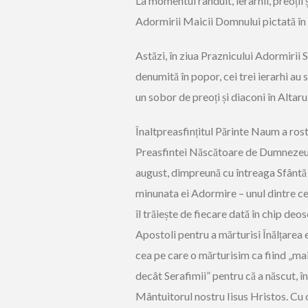
La momentul rânduit, ierarhii, preoții 
Adormirii Maicii Domnului pictată în a
Astăzi, în ziua Praznicului Adormiri
denumită în popor, cei trei ierarhi au 
un sobor de preoți și diaconi în Altaru
Înaltpreasfințitul Părinte Naum a rosti
Preasfintei Născătoare de Dumnezeu și
august, dimpreună cu întreaga Sfântă B
minunata ei Adormire – unul dintre cel
îl trăiește de fiecare dată în chip deo
Apostoli pentru a mărturisi Înălțarea ei
cea pe care o mărturisim ca fiind „mai
decât Serafimii” pentru că a născut, î
Mântuitorul nostru Iisus Hristos. Cu o