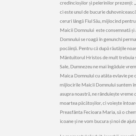
credincioșilor și pelerinilor prezenți
ci este unul de bucurie duhovniceasc
ceruri lângă Fiul Său, mijlocind pentr
Maicii Domnului este consemnată și a
Domnului se roagă în genunchi perma
pocăință. Pentru că după răutățile no
Mântuitorul Hristos de mult trebuia s
Sale, Dumnezeu ne mai îngăduie vreme
Maica Domnului cu atâta evlavie pe c
mijlocirile Maicii Domnului suntem în
asupra noastră, ne rânduiește vreme d
moartea păcătoșilor, ci voiește întoa
Preasfânta Fecioara Maria, să o chemăm
icoane și ne vom bucura și noi de aju