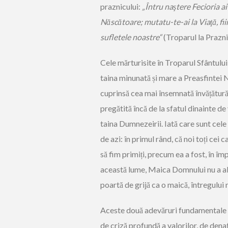
praznicului:
„Întru naştere Fecioria a
Născătoare; mutatu-te-ai la Viaţă, fii
sufletele noastre“
(Troparul la Prazni
Cele mărturisite în Troparul Sfântului
taina minunată și mare a Preasfintei
cuprinsă cea mai însemnată învățătur
pregătită încă de la sfatul dinainte 
taina Dumnezeirii. Iată care sunt cel
de azi: în primul rând, că noi toți ce
să fim primiți, precum ea a fost, în împă
această lume, Maica Domnului nu a aba
poartă de grijă ca o maică, întregului 
Aceste două adevăruri fundamentale a
de criză profundă a valorilor, de denat