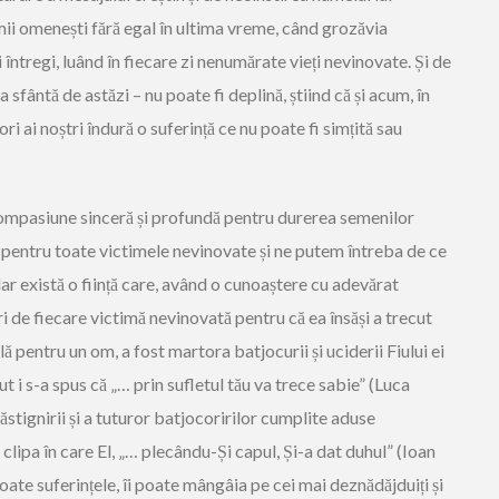
mii omenești fără egal în ultima vreme, când grozăvia
ni întregi, luând în fiecare zi nenumărate vieți nevinovate. Și de
a sfântă de astăzi – nu poate fi deplină, știind că și acum, în
urori ai noștri îndură o suferință ce nu poate fi simțită sau
compasiune sinceră și profundă pentru durerea semenilor
 pentru toate victimele nevinovate și ne putem întreba de ce
dar există o ființă care, având o cunoaștere cu adevărat
ri de fiecare victimă nevinovată pentru că ea însăși a trecut
ă pentru un om, a fost martora batjocurii și uciderii Fiului ei
 i s-a spus că „… prin sufletul tău va trece sabie” (Luca
răstignirii și a tuturor batjocoririlor cumplite aduse
 clipa în care El, „… plecându-Și capul, Și-a dat duhul” (Ioan
ate suferințele, îi poate mângâia pe cei mai deznădăjduiți și