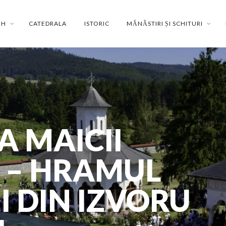
RH
CATEDRALA
ISTORIC
MĂNĂSTIRI ȘI SCHITURI
 MAICII
 – HRAMUL
I DIN IZVORU