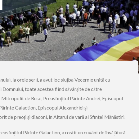
I
lui, la orele serii, a avut loc slujba Vecernie unită cu
i Domnului, toate acestea fiind săvârșite de către
 Mitropolit de Ruse, Preasfințitul Părinte Andrei, Episcopul
 Părinte Galaction, Episcopul Alexandriei și
it de preoți și diaconi, în Altarul de vară al Sfintei Mănăstiri.
easfințitul Părinte Galaction, a rostit un cuvânt de învățătură