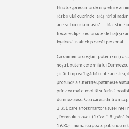
Hristos, precum și de împietrire a ini
războiului cuprinde iarăși țări și națiu
aceea, bucuria noastră – chiar și în ziu
fiecare clipă, zeci și sute de frați și s
înțeleasă în alt chip decât personal.
Ca oameni și creștini, putem simți o 
noștri, putem cere mila lui Dumnezeu
și cât timp va îngădui toate acestea, 
profundă a suferinței, pătimește alătu
prin cea mai cumplită suferință posibil
dumnezeiesc. Cea căreia dintru început
2:35), care a fost martora suferinței, 
„Domnului slavei” (1 Cor. 2:8), până în
19:30) – numai ea poate pătrunde în to