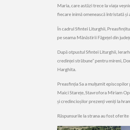
Maria, care astăzi trece la viața veșni
fiecare inimă omenească întristată și a
În cadrul Sfintei Liturghii, Preasfinți
pe seama Mănăstirii Făgețel din județ
După otpustul Sfintei Liturghii, Ierarh
credinței străbune” pentru mireni, D
Harghita.
Preasfinția Sa a mulțumit episcopilor p
Maici Starețe, Stavrofora Miriam Oprea 
și credincioșilor prezenți veniți la hra
Răspunsurile la strana au fost oferite