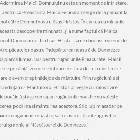
: ,,Adormirea Maicii Domnului nu este un moment de întristare,
ă pentru că Preasfânta Maica Fecioară merge de la pământ la
u noi către Domnul nostru Iisus Hristos. În cartea cu minunile
ceastă descoperire minunată, și a nume faptul că Maica
nent Domnului nostru Iisus Hristos să ne dăruiască vreme de
astre, păcatele noastre, îndepărtarea noastră de Dumnezeu,
ă piardă lumea, însă pentru rugăciunile Preacuratei Maicii
 de pocăință, vreme de întoarcere. Iată de ce o cinstim pe
are o avem drept nădejde de mântuire. Prin rugăciunile și
credințați că Mântuitorul Hristos privește cu milostivire
e pocăință și așa cum spun rugăciunile noastre nu voiește
rcerea, pocăința și mântuirea acestora. Să o iubim așadar pe
 în rugăciunile noastre, să îi cinstim chipul zugrăvit în
torul grabnic al Născătoarei de Dumnezeu.”