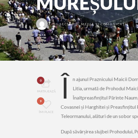
MUREȘULU
DE
SECTORUL MEDIA ȘI COMUNICAȚII
Î
n ajunul Praznicului Maicii Domnu
0
Litia, urmată de Prohodul Maici
PARTAJEAZĂ
Înaltpreasfințitul Părinte Naum,
9
Covasnei și Harghitei și Preasfințitul
ÎMI PLACE
Teleormanului, alături de un sobor spor
După săvârșirea slujbei Prohodului, Pr