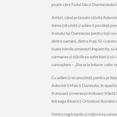
poate cere Fiului Său și Dumnezeului n
Astăzi, când prăznuim slăvita Adormir
inima zdrobită și adâncă pocăință pent
tronului lui Dumnezeu pentru toți cei c
dintre oameni, dintre frați. Să-i cere
toate inimile omenești împietrite, să l
curmarea și stăvilirea suferinței și să-i
cunoaștem – „Bucuria tuturor celor nec
Cu adâncă recunoștință, pentru prilejul
Adormirii Maicii Domnului, în eparhi
frumoasă și mereu primitoare Sfântă 
întreaga Biserică Ortodoxă Română so
Pentru rugăciunile și mijlocirea cerea