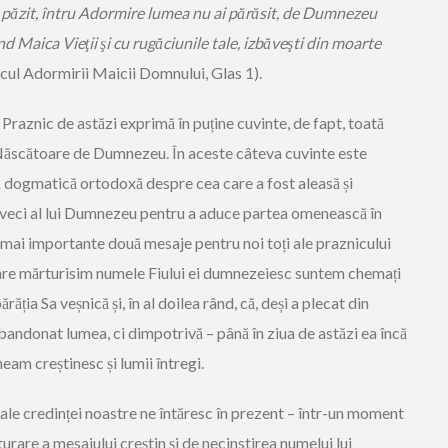
i păzit, întru Adormire lumea nu ai părăsit, de Dumnezeu
nd Maica Vieţii şi cu rugăciunile tale, izbăveşti din moarte
cul Adormirii Maicii Domnului, Glas 1).
 Praznic de astăzi exprimă în puține cuvinte, de fapt, toată
 Născătoare de Dumnezeu. În aceste câteva cuvinte este
ă dogmatică ortodoxă despre cea care a fost aleasă și
de veci al lui Dumnezeu pentru a aduce partea omenească în
e mai importante două mesaje pentru noi toți ale praznicului
i care mărturisim numele Fiului ei dumnezeiesc suntem chemați
răția Sa veșnică și, în al doilea rând, că, deși a plecat din
ndonat lumea, ci dimpotrivă – până în ziua de astăzi ea încă
neam creștinesc și lumii întregi.
le credinței noastre ne întăresc în prezent – într-un moment
urare a mesajului creștin și de necinstirea numelui lui