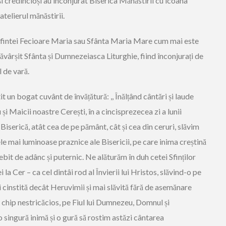
și credincioși au înconjurat Biserica Mănăstirii cu icoana
telierul mănăstirii.
i Sfintei Fecioare Maria sau Sfânta Maria Mare cum mai este
săvârșit Sfânta și Dumnezeiasca Liturghie, fiind înconjurați de
l de vară.
t un bogat cuvânt de învățătură: ,, Înălțând cântări și laude
 Maicii noastre Cerești, în a cincisprezecea zi a lunii
iserică, atât cea de pe pământ, cât și cea din ceruri, slăvim
e mai luminoase praznice ale Bisericii, pe care inima creștină
sebit de adânc și puternic. Ne alăturăm în duh cetei Sfinților
 la Cer – ca cel dintâi rod al Învierii lui Hristos, slăvind-o pe
 cinstită decât Heruvimii și mai slăvită fără de asemănare
n chip nestricăcios, pe Fiul lui Dumnezeu, Domnul și
 singură inimă și o gură să rostim astăzi cântarea