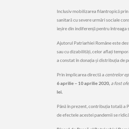
Inclusiv mobilizarea filantropică prin
sanitară cu severe urmări sociale con
ieșire din indiferență pentru întreag
Ajutorul Patriarhiei Române este dest
sau cu dizabilități, celor aflați tempora
a constat în donația și distribuția de
Prin implicarea directă a
centrelor epa
6 aprilie – 10 aprilie 2020,
a fost of
lei.
Până în prezent, contribuția totală a 
de efectele acestei pandemii se ridic