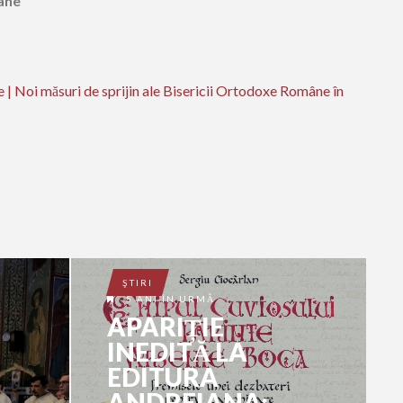
mâne
e | Noi măsuri de sprijin ale Bisericii Ortodoxe Române în
ŞTIRI
5 ANI ÎN URMĂ
APARIȚIE
INEDITĂ LA
EDITURA
ANDREIANA: