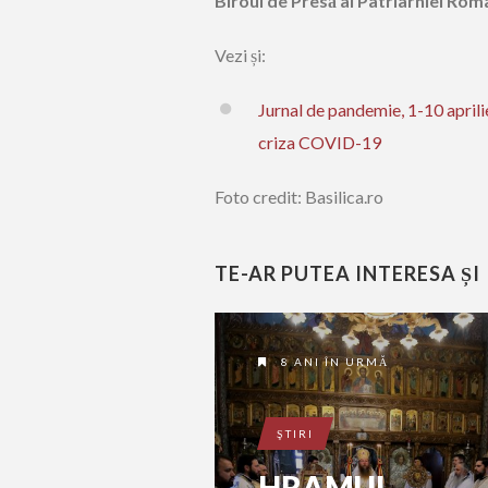
Biroul de Presă al Patriarhiei Ro
Vezi și:
Jurnal de pandemie, 1-10 aprili
criza COVID-19
Foto credit: Basilica.ro
TE-AR PUTEA INTERESA ȘI
8 ANI ÎN URMĂ
ŞTIRI
HRAMUL