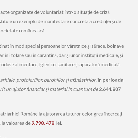
 acte organizate de voluntariat într-o situație de criză
stituie un exemplu de manifestare concretă a credinței și de
a societate românească
.
inat în mod special persoanelor vârstnice și sărace, bolnave
r în izolare sau în carantină, dar și unor instituții medicale, și
 produse alimentare, igienico-sanitare și aparatură medicală.
rhiale, protoieriilor, parohiilor
ș
i m
ă
n
ă
stirilor
,
în perioada
erit un ajutor financiar
ș
i material în cuantum de
2.644.807
Patriarhiei Române la ajutorarea tuturor celor greu încercați
ă la valoarea de
9.798. 478
lei.