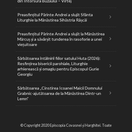
din Întorsura Buzăului – Vîrtej
Preasfințitul Părinte Andrei a slujit Sfânta
Liturghie la Mănăstirea Sihăstria Râșcăi
Preasfințitul Părinte Andrei a slujit la Mănăstirea
Mărcuș și a săvârșit tunderea în rasoforie a unei
viețuitoare
Sărbătoarea întâlnirii fiilor satului Huta (2026):
Resfințirea bisericii parohiale, Liturghie
arhierească și omagiu pentru Episcopul Gurie
Georgiu
Sărbătoarea „Cinstirea Icoanei Maicii Domnului
Grabnic-ajutătoarea de la Mănăstirea Dintr-un
Lemn”
© Copyright 2020 Episcopia Covasnei și Harghitei. Toate