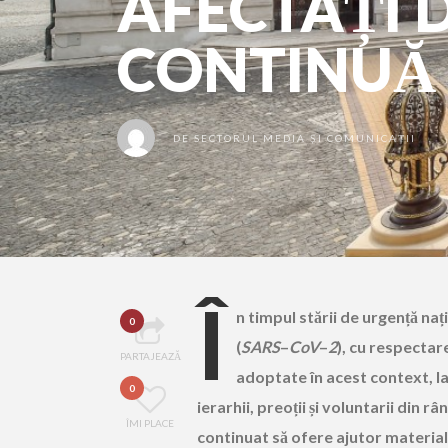
AFECTAȚI 
CONTINUĂ
DE
SECTORUL MEDIA ȘI COMUNICAȚII
Î
n timpul stării de urgență n
0
(
SARS
–
CoV
–
2
), cu respectar
PARTAJEAZĂ
adoptate în acest context, la
0
ierarhii, preoții și voluntarii din
ÎMI PLACE
continuat să ofere ajutor material 