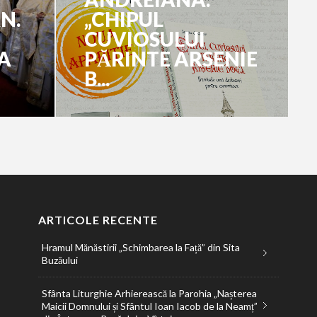
N.
„CHIPUL
CUVIOSULUI
A
PĂRINTE ARSENIE
B...
ARTICOLE RECENTE
Hramul Mănăstirii „Schimbarea la Față” din Sita
Buzăului
Sfânta Liturghie Arhierească la Parohia „Nașterea
Maicii Domnului și Sfântul Ioan Iacob de la Neamț”