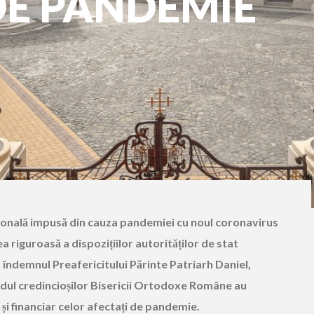
DE PANDEMIE
ațională impusă din cauza pandemiei cu noul coronavirus
ea riguroasă a dispozițiilor autorităților de stat
 îndemnul Preafericitului Părinte Patriarh Daniel,
 rândul credincioșilor Bisericii Ortodoxe Române au
și financiar celor afectați de pandemie.