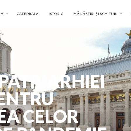
RH
CATEDRALA
ISTORIC
MĂNĂSTIRI ȘI SCHITURI
PATRIARHIEI
ENTRU
EA CELOR