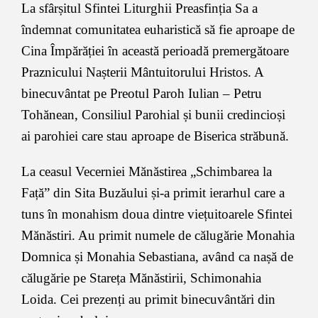
La sfârșitul Sfintei Liturghii Preasfinția Sa a
îndemnat comunitatea euharistică să fie aproape de
Cina Împărăției în această perioadă premergătoare
Praznicului Nașterii Mântuitorului Hristos. A
binecuvântat pe Preotul Paroh Iulian – Petru
Tohănean, Consiliul Parohial și bunii credincioși
ai parohiei care stau aproape de Biserica străbună.
La ceasul Vecerniei Mănăstirea „Schimbarea la
Față” din Sita Buzăului și-a primit ierarhul care a
tuns în monahism doua dintre viețuitoarele Sfintei
Mănăstiri. Au primit numele de călugărie Monahia
Domnica și Monahia Sebastiana, având ca nașă de
călugărie pe Stareța Mănăstirii, Schimonahia
Loida. Cei prezenți au primit binecuvântări din