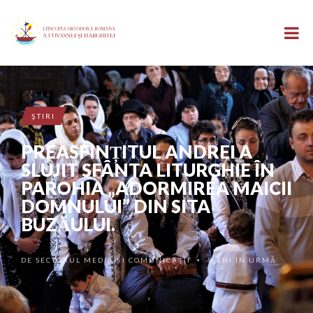
ŞTIRI
PREASFINȚITUL ANDREI A
SLUJIT SFÂNTA LITURGHIE ÎN
PAROHIA „ADORMIREA MAICII
DOMNULUI” DIN SITA
BUZĂULUI.
DE
SECTORUL MEDIA ȘI COMUNICAȚII
9 ANI ÎN URMĂ
•