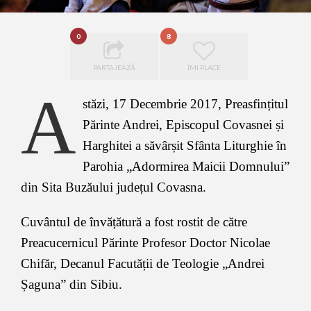
0
8
PARTAJEAZĂ
ÎMI PLACE
A
stăzi, 17 Decembrie 2017, Preasfințitul
Părinte Andrei, Episcopul Covasnei și
Harghitei a săvârșit Sfânta Liturghie în
Parohia „Adormirea Maicii Domnului”
din Sita Buzăului județul Covasna.
Cuvântul de învățătură a fost rostit de către
Preacucernicul Părinte Profesor Doctor Nicolae
Chifăr, Decanul Facutății de Teologie „Andrei
Șaguna” din Sibiu.