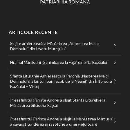
PATRIARHIA ROMÂNĂ
ARTICOLE RECENTE
Slujire arhierească la Mănăstirea „Adormirea Maicii
Domnului” din Izvoru Mureșului
Hramul Mănăstirii „Schimbarea la Față” din Sita Buzăului
Sfânta Liturghie Arhierească la Parohia „Nașterea Maicii
Domnului și Sfântul Ioan Iacob de la Neamț” din Întorsura
Buzăului – Vîrtej
Preasfințitul Părinte Andrei a slujit Sfânta Liturghie la
Mănăstirea Sihăstria Râșcăi
Preasfințitul Părinte Andrei a slujit la Mănăstirea Mărcuș și
a săvârșit tunderea în rasoforie a unei viețuitoare