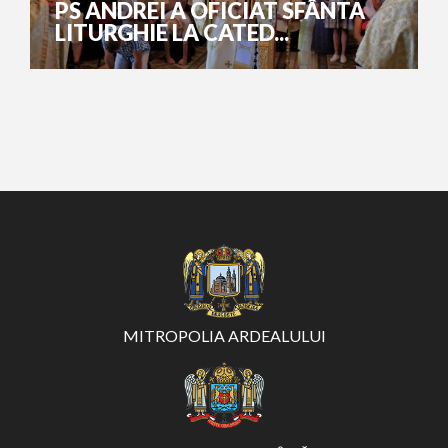
PS ANDREI A OFICIAT SFÂNTA
LITURGHIE LA CATED...
MITROPOLIA ARDEALULUI