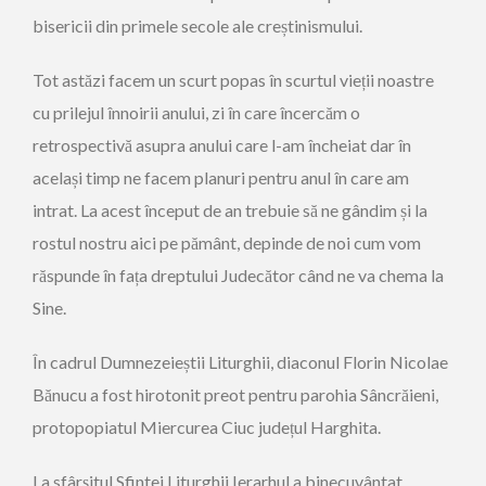
bisericii din primele secole ale creștinismului.
Tot astăzi facem un scurt popas în scurtul vieții noastre
cu prilejul înnoirii anului, zi în care încercăm o
retrospectivă asupra anului care l-am încheiat dar în
același timp ne facem planuri pentru anul în care am
intrat. La acest început de an trebuie să ne gândim și la
rostul nostru aici pe pământ, depinde de noi cum vom
răspunde în fața dreptului Judecător când ne va chema la
Sine.
În cadrul Dumnezeieștii Liturghii, diaconul Florin Nicolae
Bănucu a fost hirotonit preot pentru parohia Sâncrăieni,
protopopiatul Miercurea Ciuc județul Harghita.
La sfârșitul Sfintei Liturghii Ierarhul a binecuvântat