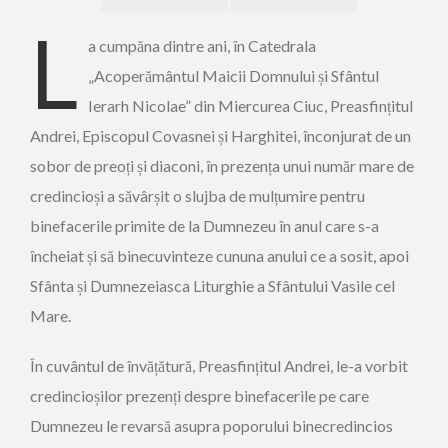
L
a cumpăna dintre ani, în Catedrala
„Acoperământul Maicii Domnului și Sfântul
Ierarh Nicolae” din Miercurea Ciuc, Preasfințitul
Andrei, Episcopul Covasnei și Harghitei, înconjurat de un
sobor de preoți și diaconi, în prezența unui număr mare de
credincioși a săvârșit o slujba de mulțumire pentru
binefacerile primite de la Dumnezeu în anul care s-a
încheiat și să binecuvinteze cununa anului ce a sosit, apoi
Sfânta și Dumnezeiasca Liturghie a Sfântului Vasile cel
Mare.
În cuvântul de învățătură, Preasfințitul Andrei, le-a vorbit
credincioșilor prezenți despre binefacerile pe care
Dumnezeu le revarsă asupra poporului binecredincios