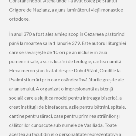
Constantinopol, Atena unde l-a avut coleg pe Sfântul
Grigore de Nazianz, a ajuns luminătorul vieții monastice
ortodoxe.
În anul 370 a fost ales arhiepiscop în Cezareea păstorind
până la moartea sa la 1 Ianurie 379. Este autorul liturghiei
care se săvârșește de 10 ori pe an inclusiv în ziua
pomenirii sale, a scris lucrări de teologie, cartea numită
Hexaimeron și un tratat despre Duhul Sfânt, Omiliile la
Psalmi și lucrări prin care osândea învățăturile greșite ale
arianismului. A organizat o impresionantă asistență
socială care a slujit ca model pentru întreaga biserică, a
creat instituții de binefacere, azile pentru bătrâni, spitale,
cantine pentru săraci, case pentru primirea străinilor și
călătorilor cunoscute sub numele de Vasiliada. Toate
acestea au făcut din el o personalitate reprezentativă a