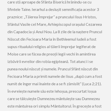
care stă aproape de Sfânta Biserică hrănindu-se cu
Sfintele Taine. Ierarhul a deslușit semnificația acestor 3
praznice: „Tăierea Împrejur” a pruncului Iisus Hristos,
Sfântul Vasile cel Mare, Arhiepiscopul orașului Cezareea
din Capadocia și Anul Nou. La 8 zile de la naștere Pruncul
Născut din Fecioara Maria în Bethleemul Iudeii a fost
supus ritualului religios al tăierii împrejur legiferat de
Moise care se făcea de preoții legii vechi în amintirea
izbăvirii evreilor din robia egipteană. Tot atunci i se
punea noului născut și numele. Pruncul Sfânt născut din
Fecioara Maria a primit numele de Iisus „după cum a fost
numit de înger mai înainte de a se fi zămislit” (Luca 2;21).
În evreiește numele său este Iehoșua, prescurtat Ioșua
care se tâlcuiește Dumnezeu mântuiește sau Dumnezeu
este mântuirea ori simplu Mântuitorul. În grecește a fost