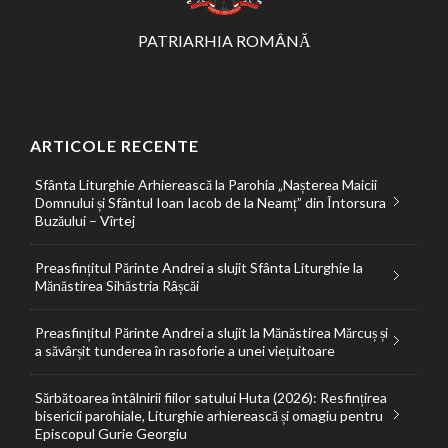
PATRIARHIA ROMÂNĂ
ARTICOLE RECENTE
Sfânta Liturghie Arhierească la Parohia „Nașterea Maicii
Domnului și Sfântul Ioan Iacob de la Neamț” din Întorsura
Buzăului – Vîrtej
Preasfințitul Părinte Andrei a slujit Sfânta Liturghie la
Mănăstirea Sihăstria Râșcăi
Preasfințitul Părinte Andrei a slujit la Mănăstirea Mărcuș și
a săvârșit tunderea în rasoforie a unei viețuitoare
Sărbătoarea întâlnirii fiilor satului Huta (2026): Resfințirea
bisericii parohiale, Liturghie arhierească și omagiu pentru
Episcopul Gurie Georgiu