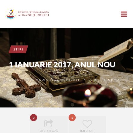
ŞTIRI
1 IANUARIE 2017, ANUL NOU
DE
SECTORUL MEDIA ȘI COMUNICAȚII
10 ANI ÎN URMĂ
•
0
1
PARTAJEAZĂ
ÎMI PLACE