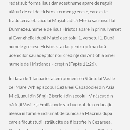
redat sub forma Iisus dar acest nume apare de regulă
alături de cel de Hristos, termen grecesc, care este
traducerea ebraicului Mașiah adică Mesia sau unsul lui
Dumnezeu, numele de Iisus Hristos apare în primul verset
al Evangheliei după Matei capitolul 1, versetul 1. După
numele grecesc Hristos s-a dat pentru prima dată
ucenicilor sau adepților noii credințe din Antiohia Siriei
numele de Hristianos – creștin (Fapte 11;26).
În data de 1 Ianuarie facem pomenirea Sfântului Vasile
cel Mare, Arhiepiscopul Cezareei Capadociei din Asia
Mică, unul din Sfinții Bisericii din secolul IV, născut din
părinții Vasile și Emilia unde s-a bucurat de o educație
aleasă în familie îndrumat de bunica sa Macrina după
care a făcut studii strălucite de filozofie în Cezareea,