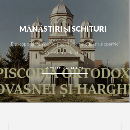
MĂNĂSTIRI ȘI SCHITURI
Descoperiți mănăstirile și schiturile din cuprinsul eparhiei
Covasnei și Harghitei
CITEȘTE MAI MULTE