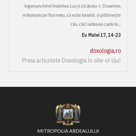
îngenunchind înaintea Lui și zicându-I: Doamne,
miluiește pe fiul meu, că este lunatic și pătimește
rău, căci adesea cade în...
Ev. Matei 17, 14-23
doxologia.ro
Preia articolele Doxologia în site-ul tău!
MITROPOLIA ARDEALULUI