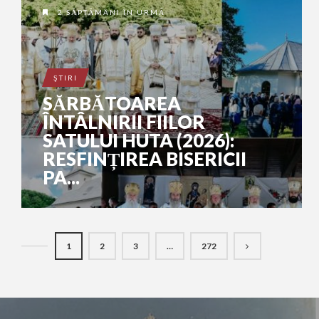
2 SĂPTĂMÂNI ÎN URMĂ
ŞTIRI
SĂRBĂTOAREA
ÎNTÂLNIRII FIILOR
SATULUI HUTA (2026):
RESFINȚIREA BISERICII
PA...
1
2
3
…
272