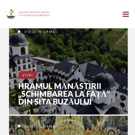
3 ZILE ÎN URMĂ
ŞTIRI
HRAMUL MĂNĂSTIRII
„SCHIMBAREA LA FAȚĂ”
DIN SITA BUZĂULUI
4 ZILE ÎN URMĂ