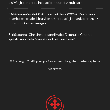
a săvârșit tunderea în rasoforie a unei viețuitoare
Sărbătoarea întâlnirii fiilor satului Huta (2026): Resfințirea
bisericii parohiale, Liturghie arhierească și omagiu pentru
Episcopul Gurie Georgiu
Sărbătoarea „Cinstirea Icoanei Maicii Domnului Grabnic-
ajutătoarea de la Mănăstirea Dintr-un Lemn”
© Copyright 2020 Episcopia Covasnei și Harghitei. Toate drepturile
rezervate.