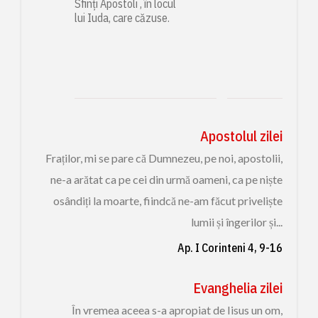
Sfinți Apostoli , în locul
lui Iuda, care căzuse.
Apostolul zilei
Fraților, mi se pare că Dumnezeu, pe noi, apostolii,
ne-a arătat ca pe cei din urmă oameni, ca pe niște
osândiți la moarte, fiindcă ne-am făcut priveliște
lumii și îngerilor și...
Ap. I Corinteni 4, 9-16
Evanghelia zilei
În vremea aceea s-a apropiat de Iisus un om,