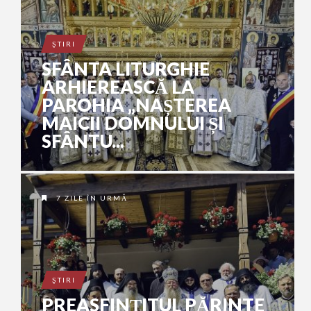
ŞTIRI
SFÂNTA LITURGHIE
ARHIEREASCĂ LA
PAROHIA „NAȘTEREA
MAICII DOMNULUI ȘI
SFÂNTU...
7 ZILE ÎN URMĂ
ŞTIRI
PREASFINȚITUL PĂRINTE