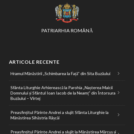
PATRIARHIA ROMÂNĂ
ARTICOLE RECENTE
Hramul Mănăstirii „Schimbarea la Față” din Sita Buzăului
Sfânta Liturghie Arhierească la Parohia „Nașterea Maicii
Domnului și Sfântul Ioan Iacob de la Neamț” din Întorsura
Buzăului – Vîrtej
Preasfințitul Părinte Andrei a slujit Sfânta Liturghie la
Mănăstirea Sihăstria Râșcăi
Preasfințitul Părinte Andrei a slujit la Mănăstirea Mărcuș și