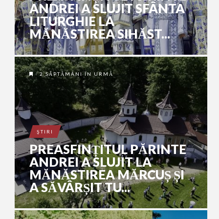
ANDREI A SLUJIT SFÂNTA
LITURGHIE LA
MĂNĂSTIREA SIHĂST...
2 SĂPTĂMÂNI ÎN URMĂ
ŞTIRI
PREASFINȚITUL PĂRINTE
ANDREI A SLUJIT LA
MĂNĂSTIREA MĂRCUȘ ȘI
A SĂVÂRȘIT TU...